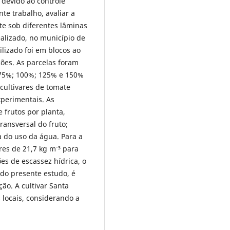
 devido ao controle
te trabalho, avaliar a
te sob diferentes lâminas
ealizado, no município de
lizado foi em blocos ao
ções. As parcelas foram
; 75%; 100%; 125% e 150%
 cultivares de tomate
xperimentais. As
 frutos por planta,
ransversal do fruto;
a do uso da água. Para a
-
ores de 21,7 kg m
³ para
es de escassez hídrica, o
 do presente estudo, é
ão. A cultivar Santa
locais, considerando a