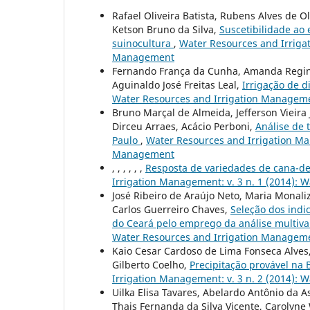
Rafael Oliveira Batista, Rubens Alves de Ol
Ketson Bruno da Silva,
Suscetibilidade ao
suinocultura
,
Water Resources and Irrigat
Management
Fernando França da Cunha, Amanda Regina
Aguinaldo José Freitas Leal,
Irrigação de d
Water Resources and Irrigation Managemen
Bruno Marçal de Almeida, Jefferson Vieira 
Dirceu Arraes, Acácio Perboni,
Análise de 
Paulo
,
Water Resources and Irrigation Man
Management
, , , , , ,
Resposta de variedades de cana-de
Irrigation Management: v. 3 n. 1 (2014):
José Ribeiro de Araújo Neto, Maria Monaliz
Carlos Guerreiro Chaves,
Seleção dos indi
do Ceará pelo emprego da análise multiv
Water Resources and Irrigation Managem
Kaio Cesar Cardoso de Lima Fonseca Alves,
Gilberto Coelho,
Precipitação provável na 
Irrigation Management: v. 3 n. 2 (2014):
Uilka Elisa Tavares, Abelardo Antônio da 
Thais Fernanda da Silva Vicente, Carolyn