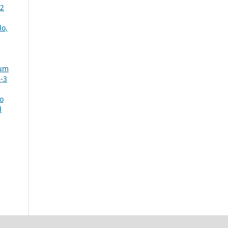
 2
lo,
 um
-3
o
d