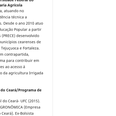
ria Agrícola
a, atuando no
ência técnica a
s. Desde o ano 2010 atuo
ucação Popular a partir
 (PRECE) desenvolvido
municípios cearenses de
 Tejuçuoca e Fortaleza.
em contrapartida,
ma para contribuir em
es ao acesso á
 da agricultura Irrigada
l do Ceará/Programa de
 do Ceará- UFC (2015).
da AGRONÔMICA (Empresa
Ceará). Ex-Bolsista