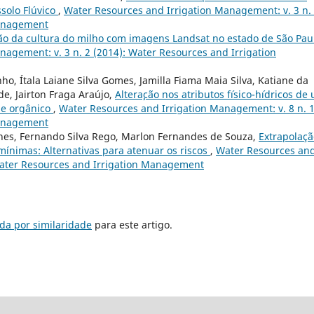
solo Flúvico
,
Water Resources and Irrigation Management: v. 3 n.
Management
o da cultura do milho com imagens Landsat no estado de São Pau
agement: v. 3 n. 2 (2014): Water Resources and Irrigation
o, Ítala Laiane Silva Gomes, Jamilla Fiama Maia Silva, Katiane da
e, Jairton Fraga Araújo,
Altera¸c˜ao nos atributos f´ısico-h´ıdricos de
 e orgˆanico
,
Water Resources and Irrigation Management: v. 8 n. 1
Management
unes, Fernando Silva Rego, Marlon Fernandes de Souza,
Extrapolaçã
mínimas: Alternativas para atenuar os riscos
,
Water Resources an
 Water Resources and Irrigation Management
da por similaridade
para este artigo.