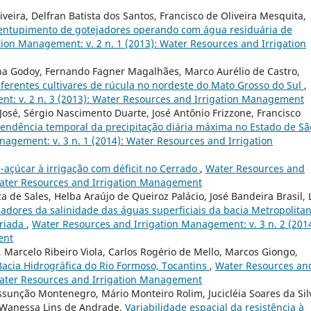
iveira, Delfran Batista dos Santos, Francisco de Oliveira Mesquita,
 entupimento de gotejadores operando com água residuária de
ion Management: v. 2 n. 1 (2013): Water Resources and Irrigation
 Godoy, Fernando Fagner Magalhães, Marco Aurélio de Castro,
iferentes cultivares de rúcula no nordeste do Mato Grosso do Sul
,
t: v. 2 n. 3 (2013): Water Resources and Irrigation Management
José, Sérgio Nascimento Duarte, José Antônio Frizzone, Francisco
tendência temporal da precipitação diária máxima no Estado de Sã
agement: v. 3 n. 1 (2014): Water Resources and Irrigation
-açúcar à irrigação com déficit no Cerrado
,
Water Resources and
 Water Resources and Irrigation Management
a de Sales, Helba Araújo de Queiroz Palácio, José Bandeira Brasil, 
cadores da salinidade das águas superficiais da bacia Metropolita
ariada
,
Water Resources and Irrigation Management: v. 3 n. 2 (2014
ent
 Marcelo Ribeiro Viola, Carlos Rogério de Mello, Marcos Giongo,
Bacia Hidrográfica do Rio Formoso, Tocantins
,
Water Resources an
 Water Resources and Irrigation Management
Assunção Montenegro, Mário Monteiro Rolim, Jucicléia Soares da Sil
e Wanessa Lins de Andrade,
Variabilidade espacial da resistência à