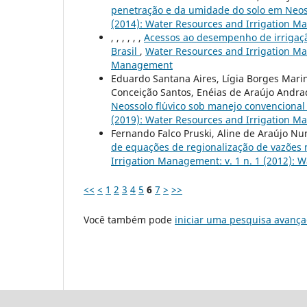
penetração e da umidade do solo em Neos
(2014): Water Resources and Irrigation 
, , , , , ,
Acessos ao desempenho de irrigaçã
Brasil
,
Water Resources and Irrigation Man
Management
Eduardo Santana Aires, Lígia Borges Marinh
Conceição Santos, Enéias de Araújo Andrad
Neossolo fl´uvico sob manejo convencional
(2019): Water Resources and Irrigation 
Fernando Falco Pruski, Aline de Araújo N
de equações de regionalização de vazões 
Irrigation Management: v. 1 n. 1 (2012):
<<
<
1
2
3
4
5
6
7
>
>>
Você também pode
iniciar uma pesquisa avança