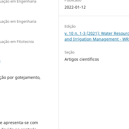
duação em Engenharia
2022-01-12
duação em Engenharia
Edição
v. 10 n. 1-3 (2021): Water Resour
and Irrigation Management - W
uação em Fitotecnia
Seção
Artigos científicos
4
ação por gotejamento,
te apresenta-se com