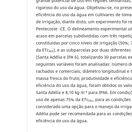
grande potencial de uso em regiões semiáridas,
rigoroso do uso da água. Objetivou-se, no presen
eficiência do uso da água em cultivares de toma
de irrigação, diante disto, um experimento foi r
Pentecoste -CE. O delineamento experimental uti
acaso em parcelas subdivididas com três repeti
constituídas por cinco níveis de irrigação (50%
da ETc
), e as subparcelas por duas diferentes
loc
(Santa Adélia e IPA 6), totalizando 30 parcelas e
seguintes variáveis foram analisadas: número de
rachados e comerciais; diâmetro longitudinal e t
massa fresca do fruto; produtividade e eficiênci
eficiência do uso da água, foram obtidos os val
-
Santa Adélia e 8,10 kg m
³ para IPA6. Em condiçõ
uso de apenas 75% da ETc
, para as condições
loc
considerado uma opção para o manejo da irrigaç
Adélia pode ser recomendada para as condições 
eficiência do uso da água.