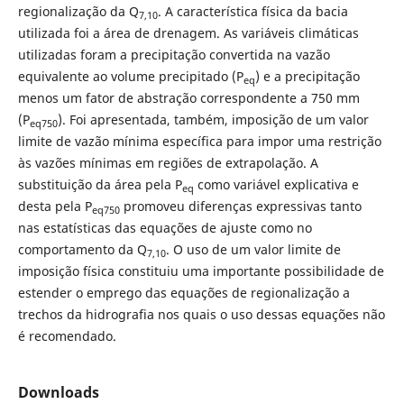
regionalização da Q
. A característica física da bacia
7,10
utilizada foi a área de drenagem. As variáveis climáticas
utilizadas foram a precipitação convertida na vazão
equivalente ao volume precipitado (P
) e a precipitação
eq
menos um fator de abstração correspondente a 750 mm
(P
). Foi apresentada, também, imposição de um valor
eq750
limite de vazão mínima específica para impor uma restrição
às vazões mínimas em regiões de extrapolação. A
substituição da área pela P
como variável explicativa e
eq
desta pela P
promoveu diferenças expressivas tanto
eq750
nas estatísticas das equações de ajuste como no
comportamento da Q
. O uso de um valor limite de
7,10
imposição física constituiu uma importante possibilidade de
estender o emprego das equações de regionalização a
trechos da hidrografia nos quais o uso dessas equações não
é recomendado.
Downloads