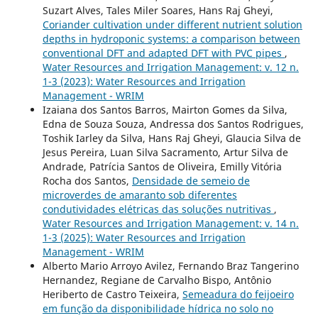
Suzart Alves, Tales Miler Soares, Hans Raj Gheyi,
Coriander cultivation under different nutrient solution
depths in hydroponic systems: a comparison between
conventional DFT and adapted DFT with PVC pipes
,
Water Resources and Irrigation Management: v. 12 n.
1-3 (2023): Water Resources and Irrigation
Management - WRIM
Izaiana dos Santos Barros, Mairton Gomes da Silva,
Edna de Souza Souza, Andressa dos Santos Rodrigues,
Toshik Iarley da Silva, Hans Raj Gheyi, Glaucia Silva de
Jesus Pereira, Luan Silva Sacramento, Artur Silva de
Andrade, Patrícia Santos de Oliveira, Emilly Vitória
Rocha dos Santos,
Densidade de semeio de
microverdes de amaranto sob diferentes
condutividades elétricas das soluções nutritivas
,
Water Resources and Irrigation Management: v. 14 n.
1-3 (2025): Water Resources and Irrigation
Management - WRIM
Alberto Mario Arroyo Avilez, Fernando Braz Tangerino
Hernandez, Regiane de Carvalho Bispo, Antônio
Heriberto de Castro Teixeira,
Semeadura do feijoeiro
em função da disponibilidade hídrica no solo no