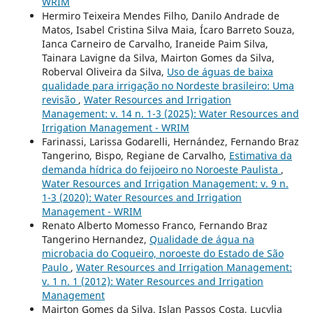
WRIM
Hermiro Teixeira Mendes Filho, Danilo Andrade de
Matos, Isabel Cristina Silva Maia, Ícaro Barreto Souza,
Ianca Carneiro de Carvalho, Iraneide Paim Silva,
Tainara Lavigne da Silva, Mairton Gomes da Silva,
Roberval Oliveira da Silva,
Uso de águas de baixa
qualidade para irrigação no Nordeste brasileiro: Uma
revisão
,
Water Resources and Irrigation
Management: v. 14 n. 1-3 (2025): Water Resources and
Irrigation Management - WRIM
Farinassi, Larissa Godarelli, Hernández, Fernando Braz
Tangerino, Bispo, Regiane de Carvalho,
Estimativa da
demanda hídrica do feijoeiro no Noroeste Paulista
,
Water Resources and Irrigation Management: v. 9 n.
1-3 (2020): Water Resources and Irrigation
Management - WRIM
Renato Alberto Momesso Franco, Fernando Braz
Tangerino Hernandez,
Qualidade de água na
microbacia do Coqueiro, noroeste do Estado de São
Paulo
,
Water Resources and Irrigation Management:
v. 1 n. 1 (2012): Water Resources and Irrigation
Management
Mairton Gomes da Silva, Islan Passos Costa, Lucylia