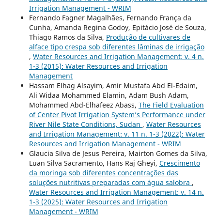
Irrigation Management - WRIM
Fernando Fagner Magalhães, Fernando França da
Cunha, Amanda Regina Godoy, Epitácio José de Souza,
Thiago Ramos da Silva,
Produção de cultivares de
alface tipo crespa sob diferentes lâminas de irrigação
,
Water Resources and Irrigation Management: v. 4 n.
1-3 (2015): Water Resources and Irrigation
Management
Hassam Elhag Alsayim, Amir Mustafa Abd El-Edaim,
Ali Widaa Mohammed Elamin, Adam Bush Adam,
Mohammed Abd-Elhafeez Abass,
The Field Evaluation
of Center Pivot Irrigation System’s Performance under
River Nile State Conditions, Sudan
,
Water Resources
and Irrigation Management: v. 11 n. 1-3 (2022): Water
Resources and Irrigation Management - WRIM
Glaucia Silva de Jesus Pereira, Mairton Gomes da Silva,
Luan Silva Sacramento, Hans Raj Gheyi,
Crescimento
da moringa sob diferentes concentrações das
soluções nutritivas preparadas com água salobra
,
Water Resources and Irrigation Management: v. 14 n.
1-3 (2025): Water Resources and Irrigation
Management - WRIM