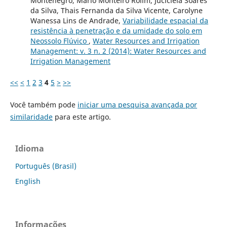
Montenegro, Mário Monteiro Rolim, Jucicléia Soares
da Silva, Thais Fernanda da Silva Vicente, Carolyne
Wanessa Lins de Andrade,
Variabilidade espacial da
resistência à penetração e da umidade do solo em
Neossolo Flúvico
,
Water Resources and Irrigation
Management: v. 3 n. 2 (2014): Water Resources and
Irrigation Management
<<
<
1
2
3
4
5
>
>>
Você também pode
iniciar uma pesquisa avançada por
similaridade
para este artigo.
Idioma
Português (Brasil)
English
Informações