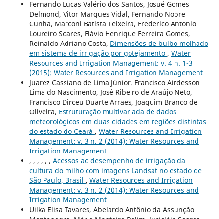
Fernando Lucas Valério dos Santos, Josué Gomes
Delmond, Vitor Marques Vidal, Fernando Nobre
Cunha, Marconi Batista Teixeira, Frederico Antonio
Loureiro Soares, Flávio Henrique Ferreira Gomes,
Reinaldo Adriano Costa,
Dimensões de bulbo molhado
em sistema de irrigação por gotejamento
,
Water
Resources and Irrigation Management: v. 4 n. 1-3
(2015): Water Resources and Irrigation Management
Juarez Cassiano de Lima Júnior, Francisco Airdesson
Lima do Nascimento, José Ribeiro de Araújo Neto,
Francisco Dirceu Duarte Arraes, Joaquim Branco de
Oliveira,
Estruturação multivariada de dados
meteorológicos em duas cidades em regiões distintas
do estado do Ceará
,
Water Resources and Irrigation
Management: v. 3 n. 2 (2014): Water Resources and
Irrigation Management
, , , , , ,
Acessos ao desempenho de irrigação da
cultura do milho com imagens Landsat no estado de
São Paulo, Brasil
,
Water Resources and Irrigation
Management: v. 3 n. 2 (2014): Water Resources and
Irrigation Management
Uilka Elisa Tavares, Abelardo Antônio da Assunção