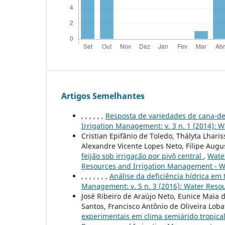
Artigos Semelhantes
, , , , , ,
Resposta de variedades de cana-de
Irrigation Management: v. 3 n. 1 (2014):
Cristian Epifânio de Toledo, Th´alyta Lhar
Alexandre Vicente Lopes Neto, Filipe Aug
feij˜ao sob irriga¸c˜ao por pivˆo central
,
Water
Resources and Irrigation Management - 
, , , , , , ,
Análise da deficiência hídrica em 
Management: v. 5 n. 3 (2016): Water Res
José Ribeiro de Araújo Neto, Eunice Maia 
Santos, Francisco Antônio de Oliveira Loba
experimentais em clima semiárido tropica