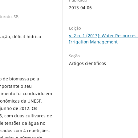
2013-04-06
ucatu, SP.
Edição
v. 2 n. 1 (2013): Water Resources
ação, déficit hídrico
Irrigation Management
Seção
Artigos científicos
ão de biomassa pela
mportante o seu
rimento foi conduzido em
gronômicas da UNESP,
 junho de 2012. Os
6, com duas cultivares de
 de tensões da água no
lisados com 4 repetições,
valiadas o número de