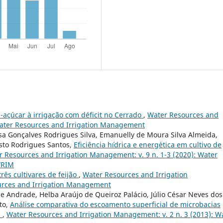
-açúcar à irrigação com déficit no Cerrado
,
Water Resources and
 Water Resources and Irrigation Management
issa Gonçalves Rodrigues Silva, Emanuelly de Moura Silva Almeida,
usto Rodrigues Santos,
Eficiˆencia h´ıdrica e energ´etica em cultivo de
 Resources and Irrigation Management: v. 9 n. 1-3 (2020): Water
WRIM
três cultivares de feijão
,
Water Resources and Irrigation
ources and Irrigation Management
de Andrade, Helba Araújo de Queiroz Palácio, Júlio César Neves dos
to,
Análise comparativa do escoamento superficial de microbacias
l
,
Water Resources and Irrigation Management: v. 2 n. 3 (2013): W