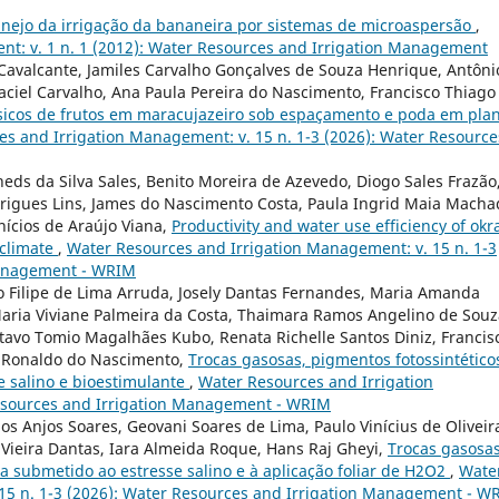
nejo da irrigação da bananeira por sistemas de microaspersão
,
t: v. 1 n. 1 (2012): Water Resources and Irrigation Management
a Cavalcante, Jamiles Carvalho Gonçalves de Souza Henrique, Antôni
ciel Carvalho, Ana Paula Pereira do Nascimento, Francisco Thiago
ísicos de frutos em maracujazeiro sob espaçamento e poda em pla
s and Irrigation Management: v. 15 n. 1-3 (2026): Water Resource
heds da Silva Sales, Benito Moreira de Azevedo, Diogo Sales Frazão
rigues Lins, James do Nascimento Costa, Paula Ingrid Maia Macha
ícios de Araújo Viana,
Productivity and water use efficiency of okr
 climate
,
Water Resources and Irrigation Management: v. 15 n. 1-3
Management - WRIM
 Filipe de Lima Arruda, Josely Dantas Fernandes, Maria Amanda
aria Viviane Palmeira da Costa, Thaimara Ramos Angelino de Souz
stavo Tomio Magalhães Kubo, Renata Richelle Santos Diniz, Francis
a, Ronaldo do Nascimento,
Trocas gasosas, pigmentos fotossintético
e salino e bioestimulante
,
Water Resources and Irrigation
Resources and Irrigation Management - WRIM
os Anjos Soares, Geovani Soares de Lima, Paulo Vinícius de Oliveir
 Vieira Dantas, Iara Almeida Roque, Hans Raj Gheyi,
Trocas gasosas
da submetido ao estresse salino e à aplicação foliar de H2O2
,
Wate
15 n. 1-3 (2026): Water Resources and Irrigation Management - W