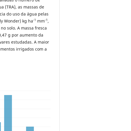
gua (TRA), as massas de
ncia do uso da água pelas
-1
-1
rly Wonder) kg ha
mm
,
 no solo. A massa fresca
 0,47 g por aumento da
ivares estudadas. A maior
tamentos irrigados com a