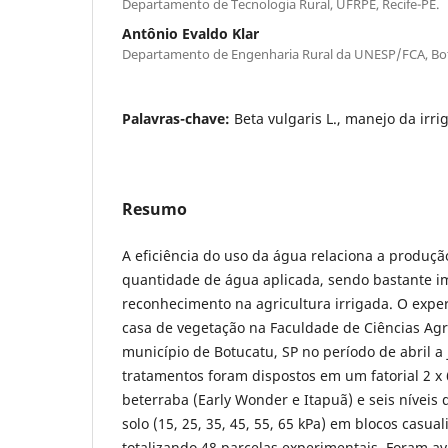
Departamento de Tecnologia Rural, UFRPE, Recife-PE.
Antônio Evaldo Klar
Departamento de Engenharia Rural da UNESP/FCA, Bot
Palavras-chave:
Beta vulgaris L., manejo da irrig
Resumo
A eficiência do uso da água relaciona a produç
quantidade de água aplicada, sendo bastante i
reconhecimento na agricultura irrigada. O expe
casa de vegetação na Faculdade de Ciências A
município de Botucatu, SP no período de abril a
tratamentos foram dispostos em um fatorial 2 x 
beterraba (Early Wonder e Itapuã) e seis níveis
solo (15, 25, 35, 45, 55, 65 kPa) em blocos casua
totalizando 48 parcelas experimentais. Foram a