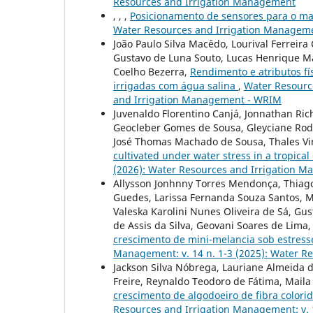
Resources and Irrigation Management
, , ,
Posicionamento de sensores para o ma
Water Resources and Irrigation Managemen
João Paulo Silva Macêdo, Lourival Ferreir
Gustavo de Luna Souto, Lucas Henrique Ma
Coelho Bezerra,
Rendimento e atributos f
irrigadas com água salina
,
Water Resource
and Irrigation Management - WRIM
Juvenaldo Florentino Canjá, Jonnathan Ric
Geocleber Gomes de Sousa, Gleyciane Rod
José Thomas Machado de Sousa, Thales Vin
cultivated under water stress in a tropical
(2026): Water Resources and Irrigation 
Allysson Jonhnny Torres Mendonça, Thiago
Guedes, Larissa Fernanda Souza Santos, M
Valeska Karolini Nunes Oliveira de Sá, Gu
de Assis da Silva, Geovani Soares de Lim
crescimento de mini-melancia sob estress
Management: v. 14 n. 1-3 (2025): Water 
Jackson Silva Nóbrega, Lauriane Almeida d
Freire, Reynaldo Teodoro de Fátima, Maila
crescimento de algodoeiro de fibra colori
Resources and Irrigation Management: v. 