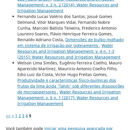
Management: v. 3 n. 2 (2014): Water Resources and
Irrigation Management
Fernando Lucas Valério dos Santos, Josué Gomes
Delmond, Vitor Marques Vidal, Fernando Nobre
Cunha, Marconi Batista Teixeira, Frederico Antonio
Loureiro Soares, Flávio Henrique Ferreira Gomes,
Reinaldo Adriano Costa,
Dimensões de bulbo molhado
em sistema de irrigação por gotejamento
,
Water
Resources and Irrigation Management: v. 4 n. 1-3
(2015): Water Resources and Irrigation Management
Welson Lima Simões, Eugênio Ferreira Coelho, Mauro
Aparecido Martinez, Mauricio Antonio Coelho Filho,
Edio Luiz da Costa, Victor Hugo Freitas Gomes,
Produtividade e características físico-químicas dos
frutos da lima ácida 'Tahiti' sob diferentes disposições
de microaspersores
,
Water Resources and Irrigation
Management: v. 6 n. 1 (2017): Water Resources and
Irrigation Management
<<
<
1
2
3
4
5
Você também pode
iniciar uma pesquisa avançada por