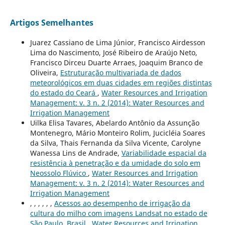
Artigos Semelhantes
Juarez Cassiano de Lima Júnior, Francisco Airdesson
Lima do Nascimento, José Ribeiro de Araújo Neto,
Francisco Dirceu Duarte Arraes, Joaquim Branco de
Oliveira,
Estruturação multivariada de dados
meteorológicos em duas cidades em regiões distintas
do estado do Ceará
,
Water Resources and Irrigation
Management: v. 3 n. 2 (2014): Water Resources and
Irrigation Management
Uilka Elisa Tavares, Abelardo Antônio da Assunção
Montenegro, Mário Monteiro Rolim, Jucicléia Soares
da Silva, Thais Fernanda da Silva Vicente, Carolyne
Wanessa Lins de Andrade,
Variabilidade espacial da
resistência à penetração e da umidade do solo em
Neossolo Flúvico
,
Water Resources and Irrigation
Management: v. 3 n. 2 (2014): Water Resources and
Irrigation Management
, , , , , ,
Acessos ao desempenho de irrigação da
cultura do milho com imagens Landsat no estado de
São Paulo, Brasil
,
Water Resources and Irrigation