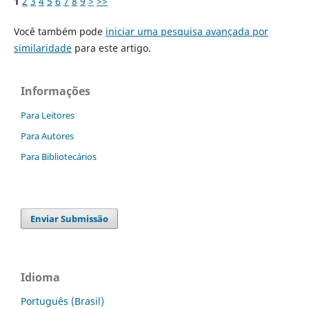
1
2
3
4
5
6
7
8
9
>
>>
Você também pode
iniciar uma pesquisa avançada por
similaridade
para este artigo.
Informações
Para Leitores
Para Autores
Para Bibliotecários
Enviar Submissão
Idioma
Português (Brasil)