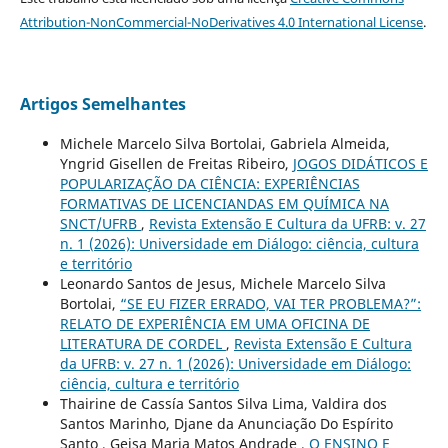
Attribution-NonCommercial-NoDerivatives 4.0 International License
.
Artigos Semelhantes
Michele Marcelo Silva Bortolai, Gabriela Almeida,
Yngrid Gisellen de Freitas Ribeiro,
JOGOS DIDÁTICOS E
POPULARIZAÇÃO DA CIÊNCIA: EXPERIÊNCIAS
FORMATIVAS DE LICENCIANDAS EM QUÍMICA NA
SNCT/UFRB
,
Revista Extensão E Cultura da UFRB: v. 27
n. 1 (2026): Universidade em Diálogo: ciência, cultura
e território
Leonardo Santos de Jesus, Michele Marcelo Silva
Bortolai,
“SE EU FIZER ERRADO, VAI TER PROBLEMA?”:
RELATO DE EXPERIÊNCIA EM UMA OFICINA DE
LITERATURA DE CORDEL
,
Revista Extensão E Cultura
da UFRB: v. 27 n. 1 (2026): Universidade em Diálogo:
ciência, cultura e território
Thairine de Cassía Santos Silva Lima, Valdira dos
Santos Marinho, Djane da Anunciação Do Espírito
Santo , Geisa Maria Matos Andrade ,
O ENSINO E