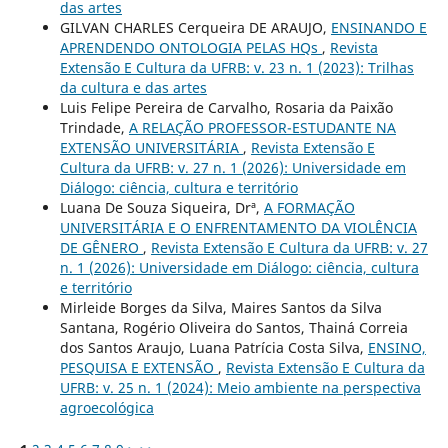
das artes
GILVAN CHARLES Cerqueira DE ARAUJO,
ENSINANDO E
APRENDENDO ONTOLOGIA PELAS HQs
,
Revista
Extensão E Cultura da UFRB: v. 23 n. 1 (2023): Trilhas
da cultura e das artes
Luis Felipe Pereira de Carvalho, Rosaria da Paixão
Trindade,
A RELAÇÃO PROFESSOR-ESTUDANTE NA
EXTENSÃO UNIVERSITÁRIA
,
Revista Extensão E
Cultura da UFRB: v. 27 n. 1 (2026): Universidade em
Diálogo: ciência, cultura e território
Luana De Souza Siqueira, Drª,
A FORMAÇÃO
UNIVERSITÁRIA E O ENFRENTAMENTO DA VIOLÊNCIA
DE GÊNERO
,
Revista Extensão E Cultura da UFRB: v. 27
n. 1 (2026): Universidade em Diálogo: ciência, cultura
e território
Mirleide Borges da Silva, Maires Santos da Silva
Santana, Rogério Oliveira do Santos, Thainá Correia
dos Santos Araujo, Luana Patrícia Costa Silva,
ENSINO,
PESQUISA E EXTENSÃO
,
Revista Extensão E Cultura da
UFRB: v. 25 n. 1 (2024): Meio ambiente na perspectiva
agroecológica