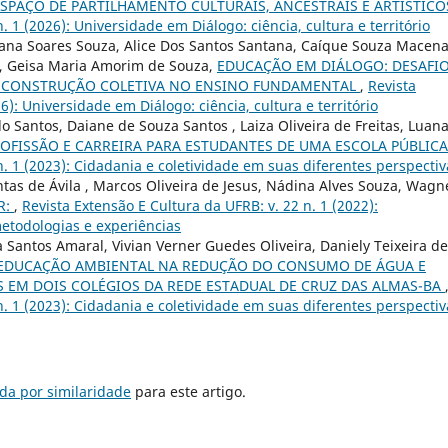
ESPAÇO DE PARTILHAMENTO CULTURAIS, ANCESTRAIS E ARTÍSTICO
. 1 (2026): Universidade em Diálogo: ciência, cultura e território
iana Soares Souza, Alice Dos Santos Santana, Caíque Souza Macena
, Geisa Maria Amorim de Souza,
EDUCAÇÃO EM DIÁLOGO: DESAFI
E CONSTRUÇÃO COLETIVA NO ENSINO FUNDAMENTAL
,
Revista
6): Universidade em Diálogo: ciência, cultura e território
 Santos, Daiane de Souza Santos , Laiza Oliveira de Freitas, Luan
ROFISSÃO E CARREIRA PARA ESTUDANTES DE UMA ESCOLA PÚBLIC
n. 1 (2023): Cidadania e coletividade em suas diferentes perspectiv
ntas de Ávila , Marcos Oliveira de Jesus, Nádina Alves Souza, Wagn
R:
,
Revista Extensão E Cultura da UFRB: v. 22 n. 1 (2022):
metodologias e experiências
 Santos Amaral, Vivian Verner Guedes Oliveira, Daniely Teixeira de
EDUCAÇÃO AMBIENTAL NA REDUÇÃO DO CONSUMO DE ÁGUA E
 EM DOIS COLÉGIOS DA REDE ESTADUAL DE CRUZ DAS ALMAS-BA
n. 1 (2023): Cidadania e coletividade em suas diferentes perspectiv
da por similaridade
para este artigo.