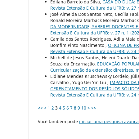
Edilana Barreto da Silva,
CASA DO DUCA: 
Revista Extensão E Cultura da UFRB: v. 27 n
José Almeida Dos Santos Neto, Cecília Fab
Ronald Moreira Marback Moreira Marback
DA MODERNIDADE, SABERES DOCENTES 
Extensão E Cultura da UFRB: v. 27 n. 1 (202
Camila dos Santos Rodrigues, Ádila Maia do
Bomfim Pinto Nascimento ,
OFICINA DE P
Revista Extensão E Cultura da UFRB: v. 24 
Michell de Jesus Santos, Heleni Duarte Da
Souza da Encarnação,
EDUCAÇÃO POPULA
Curricularização da extensão: diretrizes, 
Lidiane Mendes Kruschewsky Lordelo, Júlia
Carvalho , Yugo Uei Yin Liu ,
IMPACTO DA 
GERENCIAMENTO DOS RESÍDUOS SÓLIDOS
Revista Extensão E Cultura da UFRB: v. 24 
<<
<
1
2
3
4
5
6
7
8
9
10
>
>>
Você também pode
iniciar uma pesquisa avança