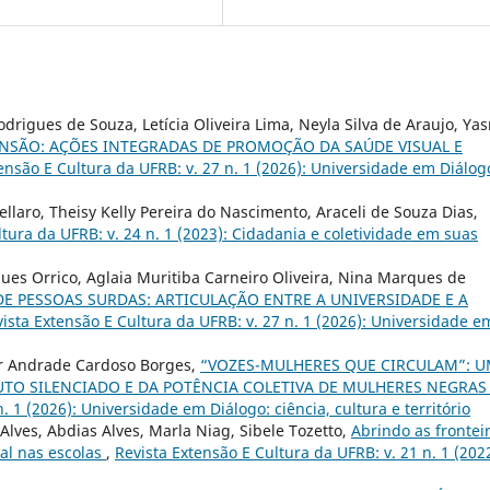
drigues de Souza, Letícia Oliveira Lima, Neyla Silva de Araujo, Ya
ENSÃO: AÇÕES INTEGRADAS DE PROMOÇÃO DA SAÚDE VISUAL E
ensão E Cultura da UFRB: v. 27 n. 1 (2026): Universidade em Diálog
vellaro, Theisy Kelly Pereira do Nascimento, Araceli de Souza Dias,
tura da UFRB: v. 24 n. 1 (2023): Cidadania e coletividade em suas
gues Orrico, Aglaia Muritiba Carneiro Oliveira, Nina Marques de
E PESSOAS SURDAS: ARTICULAÇÃO ENTRE A UNIVERSIDADE E A
ista Extensão E Cultura da UFRB: v. 27 n. 1 (2026): Universidade e
ier Andrade Cardoso Borges,
“VOZES-MULHERES QUE CIRCULAM”: 
LUTO SILENCIADO E DA POTÊNCIA COLETIVA DE MULHERES NEGRA
. 1 (2026): Universidade em Diálogo: ciência, cultura e território
 Alves, Abdias Alves, Marla Niag, Sibele Tozetto,
Abrindo as frontei
al nas escolas
,
Revista Extensão E Cultura da UFRB: v. 21 n. 1 (2022