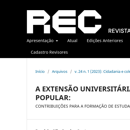
Apresentação
Atual
Edições Anteriores
Cadastro Revisores
Início
/
Arquivos
/
v. 24 n. 1 (2023): Cidadania e c
A EXTENSÃO UNIVERSITÁR
POPULAR:
CONTRIBUIÇÕES PARA A FORMAÇÃO DE ESTUDA