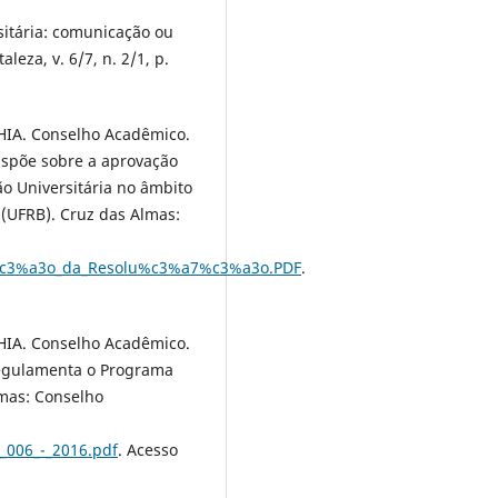
itária: comunicação ou
eza, v. 6/7, n. 2/1, p.
A. Conselho Acadêmico.
Dispõe sobre a aprovação
o Universitária no âmbito
(UFRB). Cruz das Almas:
s%c3%a3o_da_Resolu%c3%a7%c3%a3o.PDF
.
A. Conselho Acadêmico.
 Regulamenta o Programa
lmas: Conselho
_006_-_2016.pdf
. Acesso