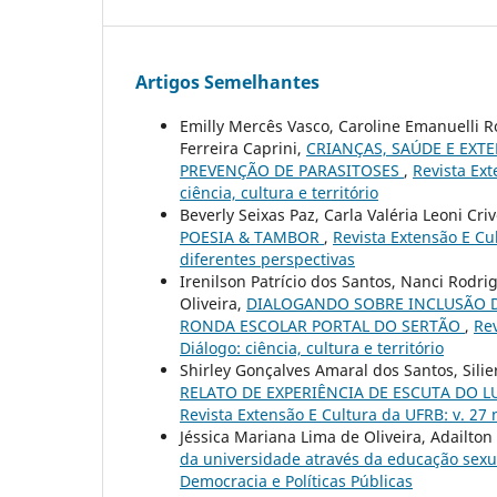
Artigos Semelhantes
Emilly Mercês Vasco, Caroline Emanuelli Ro
Ferreira Caprini,
CRIANÇAS, SAÚDE E EXT
PREVENÇÃO DE PARASITOSES
,
Revista Ext
ciência, cultura e território
Beverly Seixas Paz, Carla Valéria Leoni Cri
POESIA & TAMBOR
,
Revista Extensão E Cul
diferentes perspectivas
Irenilson Patrício dos Santos, Nanci Rodri
Oliveira,
DIALOGANDO SOBRE INCLUSÃO D
RONDA ESCOLAR PORTAL DO SERTÃO
,
Rev
Diálogo: ciência, cultura e território
Shirley Gonçalves Amaral dos Santos, Sil
RELATO DE EXPERIÊNCIA DE ESCUTA DO 
Revista Extensão E Cultura da UFRB: v. 27 n
Jéssica Mariana Lima de Oliveira, Adailton
da universidade através da educação sexu
Democracia e Políticas Públicas