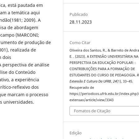
ica, está pautada em
am a temática aqui
Publicado
andão(1981; 2009). A
28.11.2023
uisa de abordagem
de campo (MARCONI;
strumento de produção de
Como Citar
01), realizada de
Oliveira dos Santos, R., & Barreto de Andr
E. . (2023). A EXTENSÃO UNIVERSITÁRIA NA
 dois
PERSPECTIVA DA EDUCAÇÃO POPULAR: :
 perspectiva de análise
CONTRIBUIÇÕES PARA A FORMAÇÃO DE
álise do Conteúdo
ESTUDANTES DO CURSO DE PEDAGOGIA.
R
tivo, a experiência
Extensão E Cultura Da UFRB
,
24
(1), 33–45.
rítico-reflexivo dos
Recuperado de
https://periodicos.ufrb.edu.br/index.php/
que marcam o processo
extensao/article/view/3343
s universidades.
Fomatos de Citação
Edição