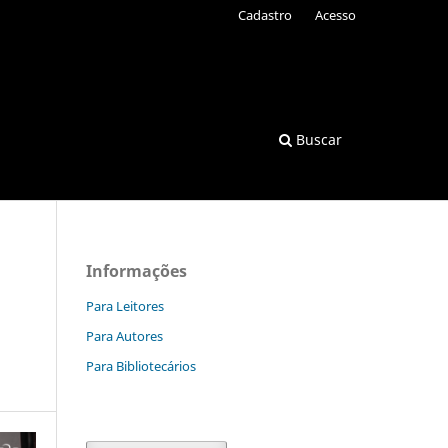
Cadastro
Acesso
Buscar
Informações
Para Leitores
Para Autores
Para Bibliotecários