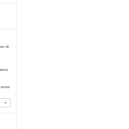
ade, M.
evista
revista