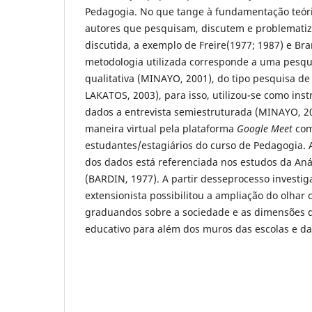
Pedagogia. No que tange à fundamentação teór
autores que pesquisam, discutem e problematiz
discutida, a exemplo de Freire(1977; 1987) e Br
metodologia utilizada corresponde a uma pesq
qualitativa (MINAYO, 2001), do tipo pesquisa 
LAKATOS, 2003), para isso, utilizou-se como in
dados a entrevista semiestruturada (MINAYO, 20
maneira virtual pela plataforma
Google Meet
com
estudantes/estagiários do curso de Pedagogia. A
dos dados está referenciada nos estudos da An
(BARDIN, 1977). A partir desseprocesso investiga
extensionista possibilitou a ampliação do olhar c
graduandos sobre a sociedade e as dimensões 
educativo para além dos muros das escolas e da