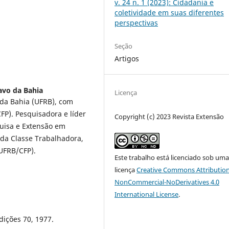
v. 24 n. 1 (2023): Cidadania e
coletividade em suas diferentes
perspectivas
Seção
Artigos
avo da Bahia
Licença
 da Bahia (UFRB), com
FP). Pesquisadora e líder
Copyright (c) 2023 Revista Extensão
quisa e Extensão em
 da Classe Trabalhadora,
UFRB/CFP).
Este trabalho está licenciado sob um
licença
Creative Commons Attribution
NonCommercial-NoDerivatives 4.0
International License
.
dições 70, 1977.