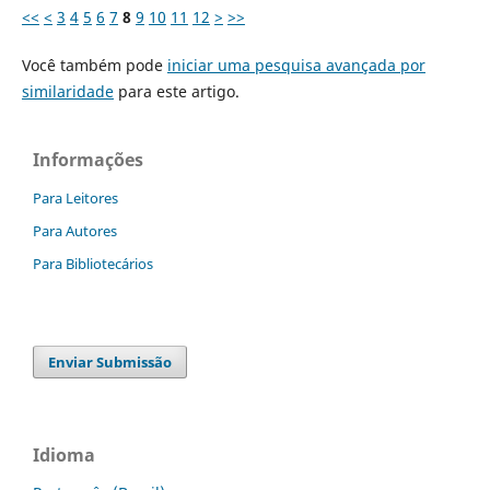
<<
<
3
4
5
6
7
8
9
10
11
12
>
>>
Você também pode
iniciar uma pesquisa avançada por
similaridade
para este artigo.
Informações
Para Leitores
Para Autores
Para Bibliotecários
Enviar Submissão
Idioma