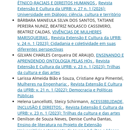
ÉTNICO-RACIAIS E DIREITOS HUMANOS
,
Revista
Extensão E Cultura da UFRB: v. 27 n. 1 (2026):
Universidade em Diálogo: ciência, cultura e território
BÁRBARA MANEULA SILVA DOS SANTOS, TATIANE
PEREIRA NUNIZ, BEATRIZ NOLASCO CASSIMIRO,
BEATRIZ CALDAS,
VIVÊNCIAS DE MULHERES
MARISQUEIRAS
,
Revista Extensão E Cultura da UFRB:
v. 24 n. 1 (2023): Cidadania e coletividade em suas
diferentes perspectivas
GILVAN CHARLES Cerqueira DE ARAUJO,
ENSINANDO E
APRENDENDO ONTOLOGIA PELAS HQs
,
Revista
Extensão E Cultura da UFRB: v. 23 n. 1 (2023): Trilhas
da cultura e das artes
Larissa Almeida Bião e Souza, Cristiane Agra Pimentel,
Mulheres na Engenharia:
,
Revista Extensão E Cultura
da UFRB: v. 21 n. 1 (2022): Democracia e Políticas
Públicas
Helena Lancellotti, Steicy Schirmann,
ACESSIBILIDADE,
INCLUSÃO E DIREITOS:
,
Revista Extensão E Cultura da
UFRB: v. 23 n. 1 (2023): Trilhas da cultura e das artes
Denilson de Souza Neves, Denise Cunha Dantas,
Ensino de literatura no Projeto de Extensão