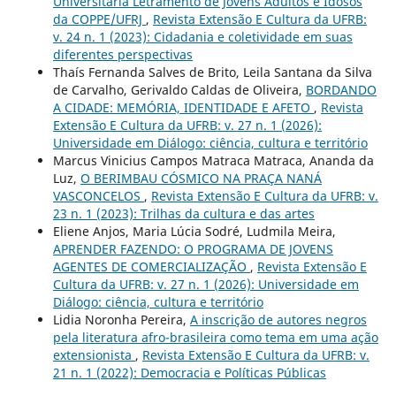
Universitária Letramento de Jovens Adultos e Idosos
da COPPE/UFRJ
,
Revista Extensão E Cultura da UFRB:
v. 24 n. 1 (2023): Cidadania e coletividade em suas
diferentes perspectivas
Thaís Fernanda Salves de Brito, Leila Santana da Silva
de Carvalho, Gerivaldo Caldas de Oliveira,
BORDANDO
A CIDADE: MEMÓRIA, IDENTIDADE E AFETO
,
Revista
Extensão E Cultura da UFRB: v. 27 n. 1 (2026):
Universidade em Diálogo: ciência, cultura e território
Marcus Vinicius Campos Matraca Matraca, Ananda da
Luz,
O BERIMBAU CÓSMICO NA PRAÇA NANÁ
VASCONCELOS
,
Revista Extensão E Cultura da UFRB: v.
23 n. 1 (2023): Trilhas da cultura e das artes
Eliene Anjos, Maria Lúcia Sodré, Ludmila Meira,
APRENDER FAZENDO: O PROGRAMA DE JOVENS
AGENTES DE COMERCIALIZAÇÃO
,
Revista Extensão E
Cultura da UFRB: v. 27 n. 1 (2026): Universidade em
Diálogo: ciência, cultura e território
Lidia Noronha Pereira,
A inscrição de autores negros
pela literatura afro-brasileira como tema em uma ação
extensionista
,
Revista Extensão E Cultura da UFRB: v.
21 n. 1 (2022): Democracia e Políticas Públicas