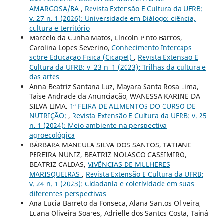
AMARGOSA/BA
,
Revista Extensão E Cultura da UFRB:
v. 27 n. 1 (2026): Universidade em Diálogo: ciência,
cultura e território
Marcelo da Cunha Matos, Lincoln Pinto Barros,
Carolina Lopes Severino,
Conhecimento Intercaps
sobre Educação Física (Cicapef)
,
Revista Extensão E
Cultura da UFRB: v. 23 n. 1 (2023): Trilhas da cultura e
das artes
Anna Beatriz Santana Luz, Mayara Santa Rosa Lima,
Taise Andrade da Anunciação, WANESSA KARINE DA
SILVA LIMA,
1ª FEIRA DE ALIMENTOS DO CURSO DE
NUTRIÇÃO:
,
Revista Extensão E Cultura da UFRB: v. 25
n. 1 (2024): Meio ambiente na perspectiva
agroecológica
BÁRBARA MANEULA SILVA DOS SANTOS, TATIANE
PEREIRA NUNIZ, BEATRIZ NOLASCO CASSIMIRO,
BEATRIZ CALDAS,
VIVÊNCIAS DE MULHERES
MARISQUEIRAS
,
Revista Extensão E Cultura da UFRB:
v. 24 n. 1 (2023): Cidadania e coletividade em suas
diferentes perspectivas
Ana Lucia Barreto da Fonseca, Alana Santos Oliveira,
Luana Oliveira Soares, Adrielle dos Santos Costa, Tainá