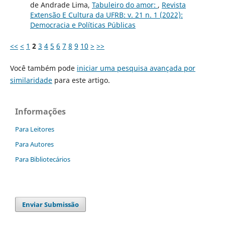
de Andrade Lima,
Tabuleiro do amor:
,
Revista
Extensão E Cultura da UFRB: v. 21 n. 1 (2022):
Democracia e Políticas Públicas
<<
<
1
2
3
4
5
6
7
8
9
10
>
>>
Você também pode
iniciar uma pesquisa avançada por
similaridade
para este artigo.
Informações
Para Leitores
Para Autores
Para Bibliotecários
Enviar Submissão