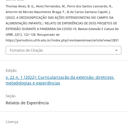
Thomaz Alves, B. G., Alves Fernandes, M., Perni dos Santos Leonardo, R.,
Amorim de Morais Nascimento Braga, F., & de Carlos Santana Capelli, J.
(2022). A (RE)SIGNIFICAÇÃO DAS AÇÕES EXTENSIONISTAS NO CAMPO DA
ALIMENTAÇÃO INFANTIL:: RELATO DE EXPERIÊNCIAS DE DOIS PROJETOS DE
EXTENSÃO DURANTE A PANDEMIA DA COVID-19.
Revista Extensão E Cultura Da
UFRB
,
22
(1), 122–128. Recuperado de
https://periodicos.ufrb.edu.br/index.php/revistaextensao/article/view/2831
Fomatos de Citação
Edição
v. 22 n. 1 (2022): Curricularização da extensão: diretrizes,
metodologias e experiências
Seção
Relatos de Experiência
Licença