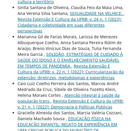
cultura e território
Síntia Santana de Oliveira, Claudia Feio da Maia Lima,
Ana Verena Silva Santana,
SEXUALIDADE NA VELHICE:
,
Revista Extensão E Cultura da UFRB: v. 24 n. 1 (2023):
Cidadania e coletividade em suas diferentes
perspectivas
Marianna Gil de Farias Morais, Larissa de Menezes
Albuquerque Coelho, Anna Santana Pereira Rolim de
Araújo, Breno Vinícius Dias de Souza, Tulia Fernanda
Meira Garcia ,
SOLIDÃO, ESTRATÉGIAS DE CUIDADO À
SAÚDE DO IDOSO E O ENVELHECIMENTO SAUDÁVEL
EM TEMPOS DE PANDEMIA
,
Revista Extensão E
Cultura da UFRB: v. 22 n. 1 (2022): Curricularização da
extensão: diretrizes, metodologias e experiências
Caio Luiz Coelho Ferreira dos Santos, Marcos André
Medrado da Cruz, Sibele de Oliveira Tozetto Klein,
Helena Moraes Cortes ,
Atenção integral à saúde da
população trans
,
Revista Extensão E Cultura da UFRB:
v. 21 n. 1 (2022): Democracia e Políticas Públicas
Gracielle Almeida dos Santos, Marcia Valéria Cozzani,
Daniela Machado Sousa ,
EDUCAÇÃO FÍSICA NA
EDUCAÇÃO INFANTIL: RELATO DE EXPERIÊNCIA EM
UMA CRECHE PÚBLICA DO MUNICÍPIO DE