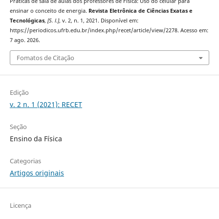
Praticas de sala de aulas dos professores de Física: Uso do celular para
ensinar o conceito de energia.
Revista Eletrônica de Ciências Exatas e
Tecnológicas
,
[S. l.]
, v. 2, n. 1, 2021. Disponível em:
https://periodicos.ufrb.edu.br/index.php/recet/article/view/2278. Acesso em:
7 ago. 2026.
Fomatos de Citação
Edição
v. 2 n. 1 (2021): RECET
Seção
Ensino da Física
Categorias
Artigos originais
Licença