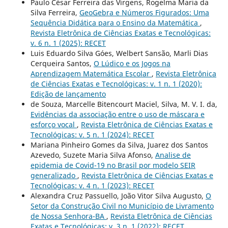
Paulo César Ferreira das Virgens, Rogelma Maria da
Silva Ferreira,
GeoGebra e Números Figurados: Uma
Sequência Didática para o Ensino da Matemática
,
Revista Eletrônica de Ciências Exatas e Tecnológicas:
v. 6 n. 1 (2025): RECET
Luis Eduardo Silva Góes, Welbert Sansão, Marli Dias
Cerqueira Santos,
O Lúdico e os Jogos na
Aprendizagem Matemática Escolar
,
Revista Eletrônica
de Ciências Exatas e Tecnológicas: v. 1 n. 1 (2020):
Edição de lançamento
de Souza, Marcelle Bitencourt Maciel, Silva, M. V. I. da,
Evidências da associação entre o uso de máscara e
esforço vocal
,
Revista Eletrônica de Ciências Exatas e
Tecnológicas: v. 5 n. 1 (2024): RECET
Mariana Pinheiro Gomes da Silva, Juarez dos Santos
Azevedo, Suzete Maria Silva Afonso,
Analise de
epidemia de Covid-19 no Brasil por modelo SEIR
generalizado
,
Revista Eletrônica de Ciências Exatas e
Tecnológicas: v. 4 n. 1 (2023): RECET
Alexandra Cruz Passuello, João Vitor Silva Augusto,
O
Setor da Construção Civil no Município de Livramento
de Nossa Senhora-BA
,
Revista Eletrônica de Ciências
Exatas e Tecnológicas: v. 3 n. 1 (2022): RECET