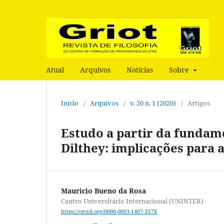
Atual
Arquivos
Notícias
Sobre
Início
/
Arquivos
/
v. 20 n. 1 (2020)
/
Artigos
Estudo a partir da funda
Dilthey: implicações para 
Mauricio Bueno da Rosa
Centro Universitário Internacional (UNINTER)
https://orcid.org/0000-0003-1407-357X