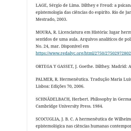
LAGE, Sérgio de Lima. Dilthey e Freud: a psicaná
epistemologia das ciências do espírito. Rio de Ja
Mestrado, 2003.
MOURA, R. Licenciatura em História: lugar her
sentidos de uma aula. Arquivos analíticos de polí
No. 24, mar. Disponível em
https://www.redalyc.org/html/2750/27502972802
ORTEGA Y GASSET, J. Goethe. Dilthey. Madrid: Al
PALMER, R. Hermenêutica. Tradução Maria Luísa
Lisboa: Edições 70, 2006.
SCHNÄDELBACH, Herbert. Philosophy in Germa
Cambridge University Press. 1984.
SCOCUGLIA, J. B. C. A hermenêutica de Wilheim 
epistemológica nas ciências humanas contempor