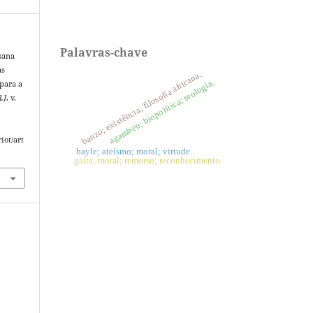
Palavras-chave
sana
as
banzo; existência; filosofia africana.
agamben; biopolítica; teologia.
para a
l.]
, v.
iot/art
bayle; ateísmo; moral; virtude.
gaita; moral; remorso; reconhecimento