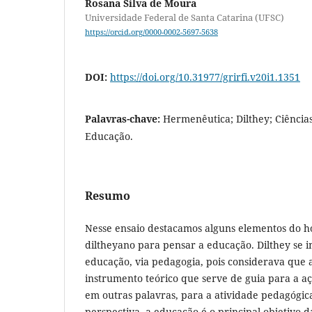
Rosana Silva de Moura
Universidade Federal de Santa Catarina (UFSC)
https://orcid.org/0000-0002-5697-5638
DOI:
https://doi.org/10.31977/grirfi.v20i1.1351
Palavras-chave:
Hermenêutica; Dilthey; Ciência
Educação.
Resumo
Nesse ensaio destacamos alguns elementos do hor
diltheyano para pensar a educação. Dilthey se in
educação, via pedagogia, pois considerava que a
instrumento teórico que serve de guia para a a
em outras palavras, para a atividade pedagógic
perspectiva, a educação é o principal objetivo da 