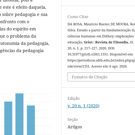
 este é efeito daquela,
ão sobre pedagogia e sua
Como Citar
confronto com o
DA ROSA, Mauricio Bueno; DE MOURA, Ro
ias do espírito em
Silva. Estudo a partir da fundamentação d
 que o problema da
ciências humanas em Dilthey: implicações 
educação.
Griot : Revista de Filosofia
,
[S. 
a autonomia da pedagogia,
20, n. 1, p. 217–227, 2020. DOI:
xigências da pedagogia
10.31977/grirfi.v20i1.1351. Disponível em:
https://periodicos.ufrb.edu.br/index.php/gr
icle/view/1351. Acesso em: 6 ago. 2026.
Fomatos de Citação
Edição
v. 20 n. 1 (2020)
Seção
Artigos