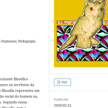
s humanas; Pedagogia;
izonte filosófico
PDF
sere no território da
 filosofia representa um
ção social do homem ou,
Publicado
a. Segundo nossa
2020-02-12
filosofia, pois a