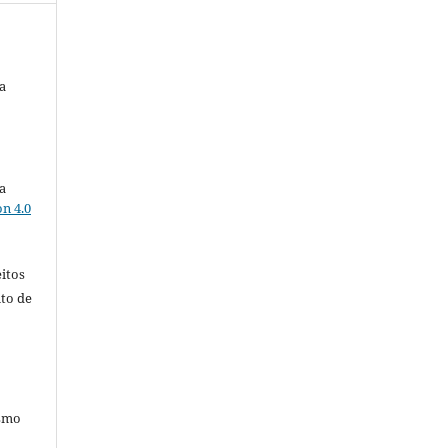
a
a
n 4.0
itos
ito de
esmo