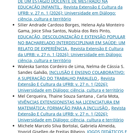
DE UM ESTÁGIO DOCENTE DE MESTRADO NA
EDUCAÇÃO INFANTIL
,
Revista Extensão E Cultura da
UFRB: v. 27 n. 1 (2026): Universidade em Diálogo:
ciência, cultura e território
Silier Andrade Cardoso Borges, Helena Ayla Monteiro
Gama, Joice Silva Santos, Nubia dos Reis Pinto,
EDUCAÇÃO, DESCOLONIZAÇÃO E EXTENSÃO POPULAR
NO BACHARELADO INTERDISCIPLINAR EM SAÚDE: UM
RELATO DE EXPERIÊNCIA
,
Revista Extensão E Cultura
da UFRB: v. 27 n. 1 (2026): Universidade em Diálogo:
ciência, cultura e território
Waleska Santos Cordeiro de Lima, Nelma de Cássia S.
Sandes Galvão,
INCLUSÃO E ENSINO COLABORATIVO:
A SUPERAÇÃO DO TRABALHO PARALELO
,
Revista
Extensão E Cultura da UFRB: v. 27 n. 1 (2026):
Universidade em Diálogo: ciência, cultura e território
Mel Cerqueira, Thaine Souza Santana , Carla Mota,
VIVÊNCIAS EXTENSIONISTAS NA LICENCIATURA EM
MATEMÁTICA: FORMAÇÃO PARA A INCLUSÃO
,
Revista
Extensão E Cultura da UFRB: v. 27 n. 1 (2026):
Universidade em Diálogo: ciência, cultura e território
Michele Marcelo Silva Bortolai, Gabriela Almeida,
Yngrid Gisellen de Freitas Ribeiro,
JOGOS DIDÁTICOS E