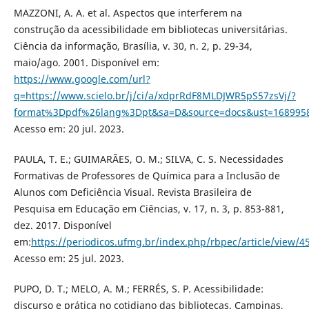
MAZZONI, A. A. et al. Aspectos que interferem na
construção da acessibilidade em bibliotecas universitárias.
Ciência da informação, Brasília, v. 30, n. 2, p. 29-34,
maio/ago. 2001. Disponível em:
https://www.google.com/url?
q=https://www.scielo.br/j/ci/a/xdprRdF8MLDJWR5pS57zsVj/?
format%3Dpdf%26lang%3Dpt&sa=D&source=docs&ust=168995
Acesso em: 20 jul. 2023.
PAULA, T. E.; GUIMARÃES, O. M.; SILVA, C. S. Necessidades
Formativas de Professores de Química para a Inclusão de
Alunos com Deficiência Visual. Revista Brasileira de
Pesquisa em Educação em Ciências, v. 17, n. 3, p. 853-881,
dez. 2017. Disponível
em:
https://periodicos.ufmg.br/index.php/rbpec/article/view/4
Acesso em: 25 jul. 2023.
PUPO, D. T.; MELO, A. M.; FERRÉS, S. P. Acessibilidade:
discurso e prática no cotidiano das bibliotecas. Campinas,