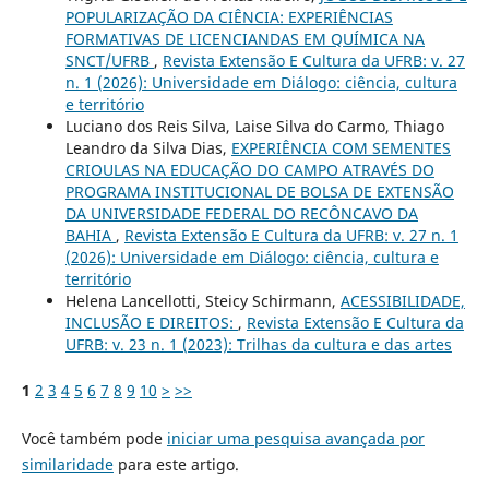
POPULARIZAÇÃO DA CIÊNCIA: EXPERIÊNCIAS
FORMATIVAS DE LICENCIANDAS EM QUÍMICA NA
SNCT/UFRB
,
Revista Extensão E Cultura da UFRB: v. 27
n. 1 (2026): Universidade em Diálogo: ciência, cultura
e território
Luciano dos Reis Silva, Laise Silva do Carmo, Thiago
Leandro da Silva Dias,
EXPERIÊNCIA COM SEMENTES
CRIOULAS NA EDUCAÇÃO DO CAMPO ATRAVÉS DO
PROGRAMA INSTITUCIONAL DE BOLSA DE EXTENSÃO
DA UNIVERSIDADE FEDERAL DO RECÔNCAVO DA
BAHIA
,
Revista Extensão E Cultura da UFRB: v. 27 n. 1
(2026): Universidade em Diálogo: ciência, cultura e
território
Helena Lancellotti, Steicy Schirmann,
ACESSIBILIDADE,
INCLUSÃO E DIREITOS:
,
Revista Extensão E Cultura da
UFRB: v. 23 n. 1 (2023): Trilhas da cultura e das artes
1
2
3
4
5
6
7
8
9
10
>
>>
Você também pode
iniciar uma pesquisa avançada por
similaridade
para este artigo.