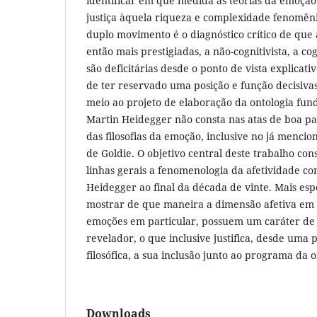
identificar em que medida as teorias da emoção
justiça àquela riqueza e complexidade fenomêni
duplo movimento é o diagnóstico crítico de que 
então mais prestigiadas, a não-cognitivista, a cog
são deficitárias desde o ponto de vista explicat
de ter reservado uma posição e função decisiva
meio ao projeto de elaboração da ontologia fu
Martin Heidegger não consta nas atas de boa pa
das filosofias da emoção, inclusive no já mencion
de Goldie. O objetivo central deste trabalho co
linhas gerais a fenomenologia da afetividade 
Heidegger ao final da década de vinte. Mais esp
mostrar de que maneira a dimensão afetiva em 
emoções em particular, possuem um caráter d
revelador, o que inclusive justifica, desde uma 
filosófica, a sua inclusão junto ao programa da 
Downloads