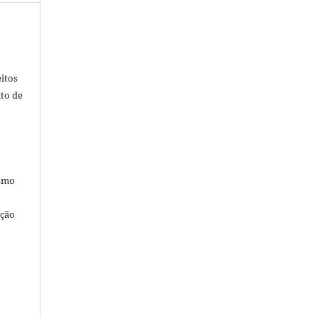
itos
ito de
esmo
ação