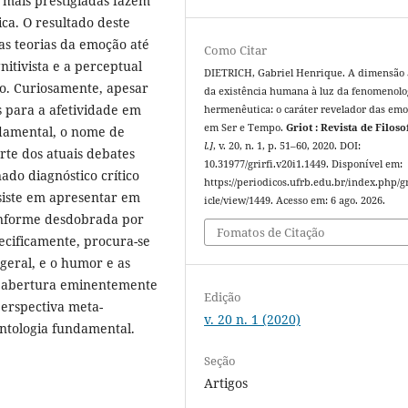
 mais prestigiadas fazem
ca. O resultado deste
as teorias da emoção até
Como Citar
nitivista e a perceptual
DIETRICH, Gabriel Henrique. A dimensão 
ivo. Curiosamente, apesar
da existência humana à luz da fenomenolo
s para a afetividade em
hermenêutica: o caráter revelador das em
em Ser e Tempo.
Griot : Revista de Filoso
ndamental, o nome de
l.]
, v. 20, n. 1, p. 51–60, 2020. DOI:
rte dos atuais debates
10.31977/grirfi.v20i1.1449. Disponível em:
ado diagnóstico crítico
https://periodicos.ufrb.edu.br/index.php/gr
nsiste em apresentar em
icle/view/1449. Acesso em: 6 ago. 2026.
conforme desdobrada por
Fomatos de Citação
ecificamente, procura-se
geral, e o humor e as
e abertura eminentemente
Edição
perspectiva meta-
v. 20 n. 1 (2020)
ontologia fundamental.
Seção
Artigos