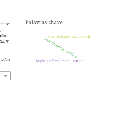
Palavras-chave
afetiva
gia
oções
ateu; ateísmos; século xvii.
arte; literatura; estética.
fia
,
[S.
iot/art
bayle; ateísmo; moral; virtude.