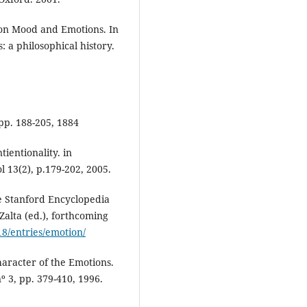
on Mood and Emotions. In
 a philosophical history.
pp. 188-205, 1884
ientionality. in
l 13(2), p.179-202, 2005.
e Stanford Encyclopedia
Zalta (ed.), forthcoming
18/entries/emotion/
racter of the Emotions.
º 3, pp. 379-410, 1996.