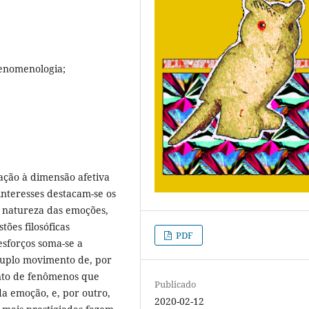
enomenologia;
lação à dimensão afetiva
interesses destacam-se os
 natureza das emoções,
ões filosóficas
PDF
sforços soma-se a
duplo movimento de, por
nto de fenômenos que
Publicado
da emoção, e, por outro,
2020-02-12