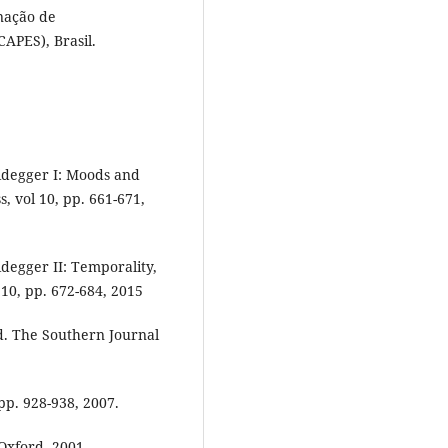
enação de
APES), Brasil.
idegger I: Moods and
 vol 10, pp. 661-671,
degger II: Temporality,
10, pp. 672-684, 2015
 The Southern Journal
pp. 928-938, 2007.
Oxford. 2001.