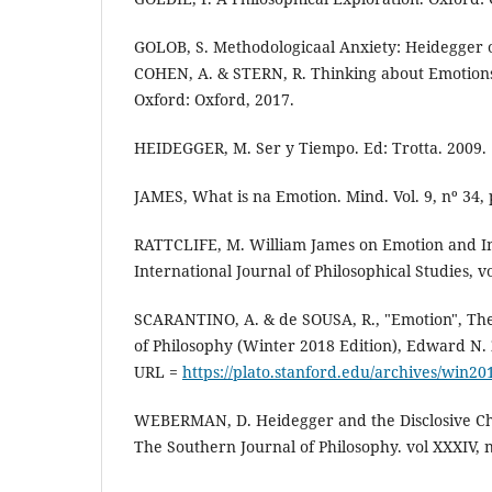
GOLOB, S. Methodologicaal Anxiety: Heidegger 
COHEN, A. & STERN, R. Thinking about Emotions:
Oxford: Oxford, 2017.
HEIDEGGER, M. Ser y Tiempo. Ed: Trotta. 2009.
JAMES, What is na Emotion. Mind. Vol. 9, nº 34, 
RATTCLIFE, M. William James on Emotion and Int
International Journal of Philosophical Studies, vo
SCARANTINO, A. & de SOUSA, R., "Emotion", Th
of Philosophy (Winter 2018 Edition), Edward N. 
URL =
https://plato.stanford.edu/archives/win20
WEBERMAN, D. Heidegger and the Disclosive Cha
The Southern Journal of Philosophy. vol XXXIV, n