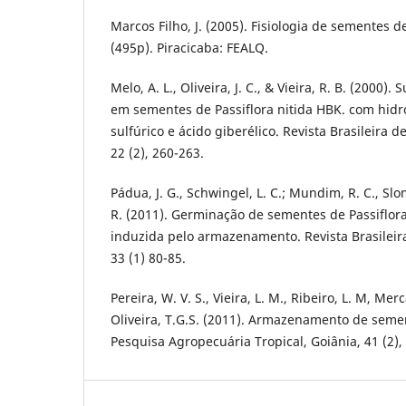
Marcos Filho, J. (2005). Fisiologia de sementes d
(495p). Piracicaba: FEALQ.
Melo, A. L., Oliveira, J. C., & Vieira, R. B. (2000
em sementes de Passiflora nitida HBK. com hidró
sulfúrico e ácido giberélico. Revista Brasileira de
22 (2), 260-263.
Pádua, J. G., Schwingel, L. C.; Mundim, R. C., Slom
R. (2011). Germinação de sementes de Passiflor
induzida pelo armazenamento. Revista Brasileira
33 (1) 80-85.
Pereira, W. V. S., Vieira, L. M., Ribeiro, L. M, M
Oliveira, T.G.S. (2011). Armazenamento de seme
Pesquisa Agropecuária Tropical, Goiânia, 41 (2),