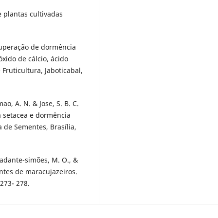
e plantas cultivadas
). Superação de dormência
xido de cálcio, ácido
 Fruticultura, Jaboticabal,
ao, A. N. & Jose, S. B. C.
a setacea e dormência
 de Sementes, Brasília,
ercadante-simões, M. O., &
ntes de maracujazeiros.
 273- 278.