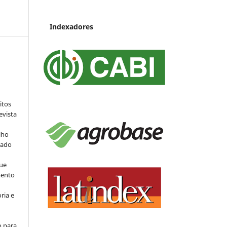
Indexadores
:
itos
evista
lho
iado
ue
mento
ria e
o para