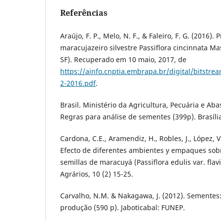
Referências
Araújo, F. P., Melo, N. F., & Faleiro, F. G. (2016
maracujazeiro silvestre Passiflora cincinnata Ma
SF). Recuperado em 10 maio, 2017, de
https://ainfo.cnptia.embrapa.br/digital/bitstre
2-2016.pdf
.
Brasil. Ministério da Agricultura, Pecuária e Aba
Regras para análise de sementes (399p). Brasíl
Cardona, C.E., Aramendiz, H., Robles, J., López, V
Efecto de diferentes ambientes y empaques sobr
semillas de maracuyá (Passiflora edulis var. fl
Agrários, 10 (2) 15-25.
Carvalho, N.M. & Nakagawa, J. (2012). Sementes: 
produção (590 p). Jaboticabal: FUNEP.