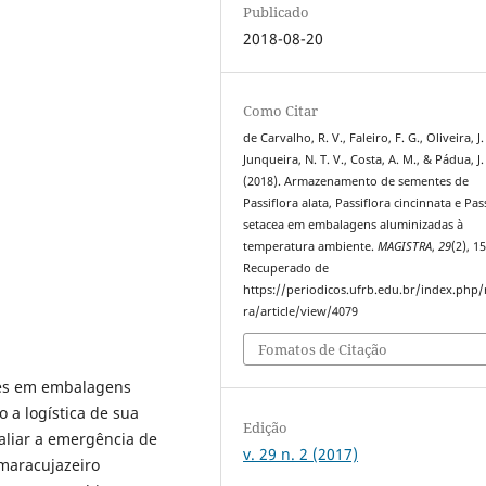
Publicado
2018-08-20
Como Citar
de Carvalho, R. V., Faleiro, F. G., Oliveira, J.
Junqueira, N. T. V., Costa, A. M., & Pádua, J.
(2018). Armazenamento de sementes de
Passiflora alata, Passiflora cincinnata e Pas
setacea em embalagens aluminizadas à
temperatura ambiente.
MAGISTRA
,
29
(2), 1
Recuperado de
https://periodicos.ufrb.edu.br/index.php
ra/article/view/4079
Fomatos de Citação
tes em embalagens
 a logística de sua
Edição
valiar a emergência de
v. 29 n. 2 (2017)
 maracujazeiro