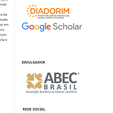
onais
va da
icada
car em
 ou
, com
ria e
DIVULGADOR
REDE SOCIAL