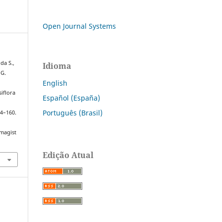
Open Journal Systems
 da S.,
Idioma
 G.
English
siflora
Español (España)
Português (Brasil)
54–160.
/magist
Edição Atual