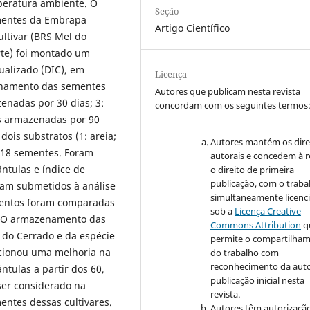
eratura ambiente. O
Seção
ementes da Embrapa
Artigo Científico
ultivar (BRS Mel do
rte) foi montado um
alizado (DIC), em
Licença
zenamento das sementes
Autores que publicam nesta revista
enadas por 30 dias; 3:
concordam com os seguintes termos
s armazenadas por 90
ois substratos (1: areia;
Autores mantém os dire
e 18 sementes. Foram
autorais e concedem à r
ntulas e índice de
o direito de primeira
publicação, com o traba
ram submetidos à análise
simultaneamente licenc
amentos foram comparadas
sob a
Licença Creative
o. O armazenamento das
Commons Attribution
q
l do Cerrado e da espécie
permite o compartilha
rcionou uma melhoria na
do trabalho com
reconhecimento da auto
tulas a partir dos 60,
publicação inicial nesta
ser considerado na
revista.
entes dessas cultivares.
Autores têm autorizaçã