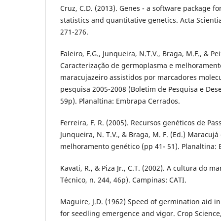
Cruz, C.D. (2013). Genes - a software package fo
statistics and quantitative genetics. Acta Scien
271-276.
Faleiro, F.G., Junqueira, N.T.V., Braga, M.F., & Pei
Caracterização de germoplasma e melhorament
maracujazeiro assistidos por marcadores molecu
pesquisa 2005-2008 (Boletim de Pesquisa e Dese
59p). Planaltina: Embrapa Cerrados.
Ferreira, F. R. (2005). Recursos genéticos de Passif
Junqueira, N. T.V., & Braga, M. F. (Ed.) Maracu
melhoramento genético (pp 41- 51). Planaltina:
Kavati, R., & Piza Jr., C.T. (2002). A cultura do 
Técnico, n. 244, 46p). Campinas: CATI.
Maguire, J.D. (1962) Speed of germination aid in
for seedling emergence and vigor. Crop Science, 