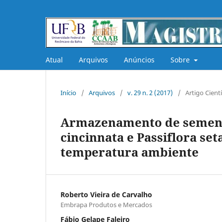
Atual
Arquivos
Anúncios
Sobre
Início
/
Arquivos
/
v. 29 n. 2 (2017)
/
Artigo Cientí
Armazenamento de sementes
cincinnata e Passiflora s
temperatura ambiente
Roberto Vieira de Carvalho
Embrapa Produtos e Mercados
Fábio Gelape Faleiro