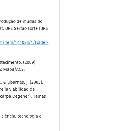
). Produção de mudas do
st. BRS Sertão Forte (BRS
am/item/144033/1/Folder-
stecimento. (2009).
ia: Mapa/ACS.
., & Ubarnes, J. (2005).
e la viabilidad de
avicarpa Degener). Temas
ciência, tecnologia e