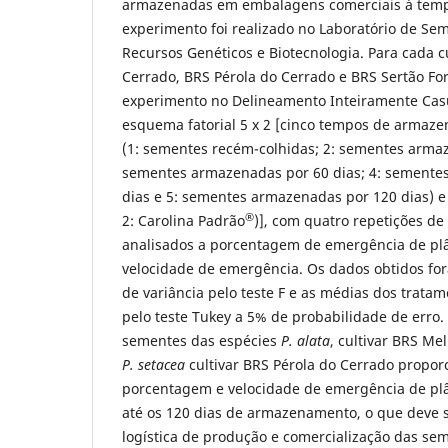
armazenadas em embalagens comerciais à temp
experimento foi realizado no Laboratório de S
Recursos Genéticos e Biotecnologia. Para cada c
Cerrado, BRS Pérola do Cerrado e BRS Sertão Fo
experimento no Delineamento Inteiramente Casu
esquema fatorial 5 x 2 [cinco tempos de arma
(1: sementes recém-colhidas; 2: sementes armaz
sementes armazenadas por 60 dias; 4: semente
dias e 5: sementes armazenadas por 120 dias) e d
®
2: Carolina Padrão
)], com quatro repetições d
analisados a porcentagem de emergência de plâ
velocidade de emergência. Os dados obtidos fo
de variância pelo teste F e as médias dos trat
pelo teste Tukey a 5% de probabilidade de err
sementes das espécies
P. alata
, cultivar BRS Me
P. setacea
cultivar BRS Pérola do Cerrado propo
porcentagem e velocidade de emergência de plân
até os 120 dias de armazenamento, o que deve 
logística de produção e comercialização das sem