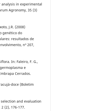
r analysis in experimental
tiarum Agronomy, 35 (3)
xoto, J.R. (2008)
o genético do
lares: resultados de
nvolvimento, nº 207,
lora. In: Faleiro, F. G.,
já germoplasma e
 Embrapa Cerrados.
maracujá-doce (Boletim
 selection and evaluation
2 (2), 176-177.