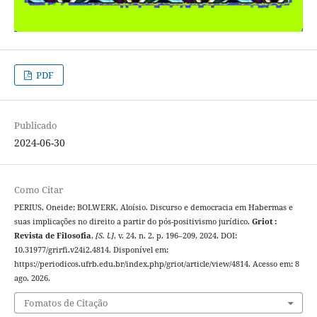
PDF
Publicado
2024-06-30
Como Citar
PERIUS, Oneide; BOLWERK, Aloísio. Discurso e democracia em Habermas e
suas implicações no direito a partir do pós-positivismo jurídico.
Griot :
Revista de Filosofia
,
[S. l.]
, v. 24, n. 2, p. 196–209, 2024. DOI:
10.31977/grirfi.v24i2.4814. Disponível em:
https://periodicos.ufrb.edu.br/index.php/griot/article/view/4814. Acesso em: 8
ago. 2026.
Fomatos de Citação