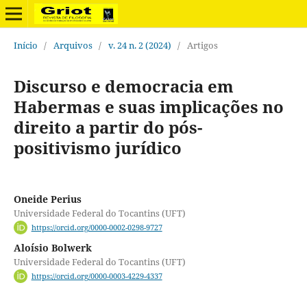
Início
/
Arquivos
/
v. 24 n. 2 (2024)
/
Artigos
Discurso e democracia em
Habermas e suas implicações no
direito a partir do pós-
positivismo jurídico
Oneide Perius
Universidade Federal do Tocantins (UFT)
https://orcid.org/0000-0002-0298-9727
Aloísio Bolwerk
Universidade Federal do Tocantins (UFT)
https://orcid.org/0000-0003-4229-4337