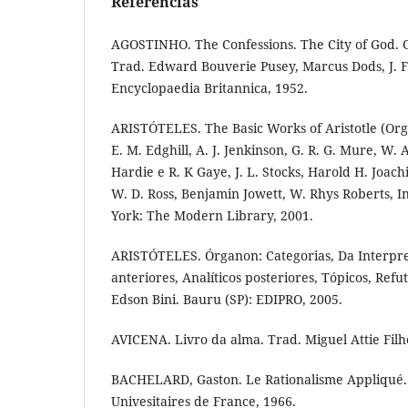
Referências
AGOSTINHO. The Confessions. The City of God. O
Trad. Edward Bouverie Pusey, Marcus Dods, J. F
Encyclopaedia Britannica, 1952.
ARISTÓTELES. The Basic Works of Aristotle (Org
E. M. Edghill, A. J. Jenkinson, G. R. G. Mure, W.
Hardie e R. K Gaye, J. L. Stocks, Harold H. Joachim
W. D. Ross, Benjamin Jowett, W. Rhys Roberts,
York: The Modern Library, 2001.
ARISTÓTELES. Órganon: Categorias, Da Interpret
anteriores, Analíticos posteriores, Tópicos, Refut
Edson Bini. Bauru (SP): EDIPRO, 2005.
AVICENA. Livro da alma. Trad. Miguel Attie Filh
BACHELARD, Gaston. Le Rationalisme Appliqué. 3
Univesitaires de France, 1966.