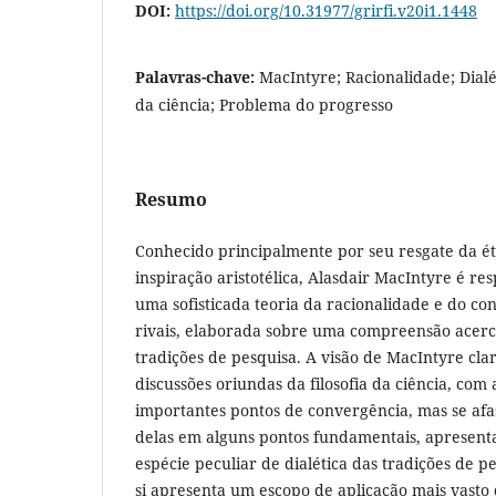
DOI:
https://doi.org/10.31977/grirfi.v20i1.1448
Palavras-chave:
MacIntyre; Racionalidade; Dialét
da ciência; Problema do progresso
Resumo
Conhecido principalmente por seu resgate da ét
inspiração aristotélica, Alasdair MacIntyre é re
uma sofisticada teoria da racionalidade e do co
rivais, elaborada sobre uma compreensão acerc
tradições de pesquisa. A visão de MacIntyre cl
discussões oriundas da filosofia da ciência, com
importantes pontos de convergência, mas se af
delas em alguns pontos fundamentais, apresen
espécie peculiar de dialética das tradições de p
si apresenta um escopo de aplicação mais vasto 