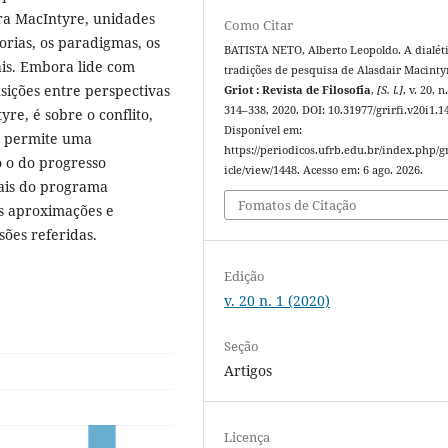
ara MacIntyre, unidades
Como Citar
orias, os paradigmas, os
BATISTA NETO, Alberto Leopoldo. A dialét
is. Embora lide com
tradições de pesquisa de Alasdair Macinty
nsições entre perspectivas
Griot : Revista de Filosofia
,
[S. l.]
, v. 20, n
314–338, 2020. DOI: 10.31977/grirfi.v20i1.1
re, é sobre o conflito,
Disponível em:
ue permite uma
https://periodicos.ufrb.edu.br/index.php/gr
 o do progresso
icle/view/1448. Acesso em: 6 ago. 2026.
rais do programa
Fomatos de Citação
s aproximações e
ões referidas.
Edição
v. 20 n. 1 (2020)
Seção
Artigos
Licença