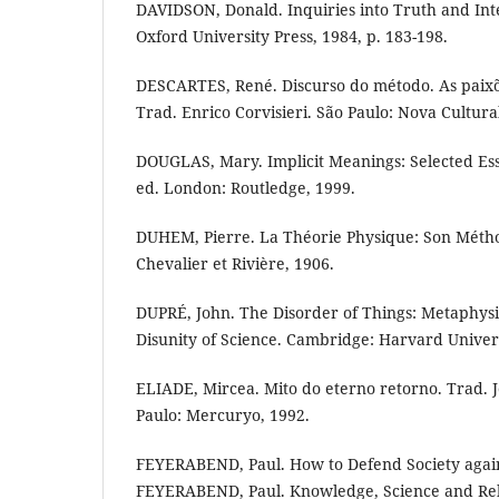
DAVIDSON, Donald. Inquiries into Truth and Int
Oxford University Press, 1984, p. 183-198.
DESCARTES, René. Discurso do método. As paixõ
Trad. Enrico Corvisieri. São Paulo: Nova Cultura
DOUGLAS, Mary. Implicit Meanings: Selected Ess
ed. London: Routledge, 1999.
DUHEM, Pierre. La Théorie Physique: Son Méthod
Chevalier et Rivière, 1906.
DUPRÉ, John. The Disorder of Things: Metaphysi
Disunity of Science. Cambridge: Harvard Univers
ELIADE, Mircea. Mito do eterno retorno. Trad. J
Paulo: Mercuryo, 1992.
FEYERABEND, Paul. How to Defend Society agains
FEYERABEND, Paul. Knowledge, Science and Rela