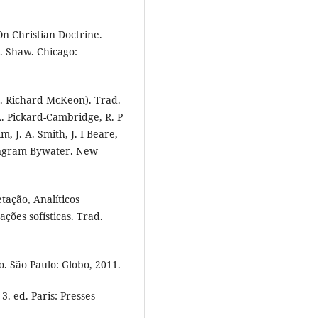
n Christian Doctrine.
. Shaw. Chicago:
. Richard McKeon). Trad.
 A. Pickard-Cambridge, R. P
, J. A. Smith, J. I Beare,
 Ingram Bywater. New
ação, Analíticos
ações sofísticas. Trad.
o. São Paulo: Globo, 2011.
. ed. Paris: Presses