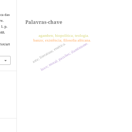
ica das
re.
Palavras-chave
. 1, p.
448.
agamben; biopolítica; teologia.
banzo; existência; filosofia africana.
luxo; moral; paixões; iluminismo.
arte; literatura; estética.
iot/art