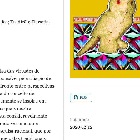
ica; Tradição; Filosofia
ica das virtudes de
sponsável pela criação de
nfronto entre perspectivas
a do conceito de
PDF
aramente se inspira em
 as quais mostra
asta consideravelmente
Publicado
tando-se como uma
2020-02-12
esquisa racional, que por
que o das tradicionais