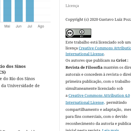
Licença
Copyright (c) 2020 Gustavo Luiz Poz
Este trabalho está licenciado sob um
licença
Creative Commons Attributio
International License
.
Os autores que publicam na
Griot :
Rio dos Sinos
Revista de Filosofia
mantém os dire
CS)
autorais e concedem à revista o dire
e do Rio dos Sinos
primeira publicação, com o trabalho
r da Universidade de
simultaneamente licenciado sob
a
Creative Commons Attribution 4.0
International License,
permitindo
compartilhamento e adaptação, m
para fins comerciais, com o devido
reconhecimento da autoria e public
inicial nesta revista.
Leia mais...