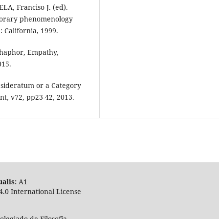
A, Franciso J. (ed).
mporary phenomenology
: California, 1999.
thaphor, Empathy,
015.
sideratum or a Category
nt, v72, pp23-42, 2013.
alis:
A
4.0 International License
legiado de Filosofia