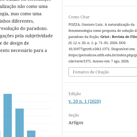
uralização não como uma
ologia, mas como uma
Como Citar
nhos diferentes,
POZZA, Gustavo Luiz. A naturalização da
 resolução do paradoxo.
fenomenologia como proposta de solução d
gações pela subjetividade
paradoxo da ficção.
Griot : Revista de Fil
de de
design
de
[S. l.]
, v. 20, n. 1, p. 71–81, 2020. DOI:
10.31977/grirfi.v20i1.1371. Disponível em:
ento necessário para a
https://periodicos.ufrb.edu.br/index.php/gr
icle/view/1371. Acesso em: 7 ago. 2026.
Fomatos de Citação
Edição
v. 20 n. 1 (2020)
Seção
Artigos