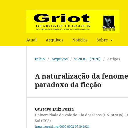
Atual
Arquivos
Notícias
Sobre
Início
/
Arquivos
/
v. 20 n. 1 (2020)
/
Artigos
A naturalização da fenome
paradoxo da ficção
Gustavo Luiz Pozza
Universidade do Vale do Rio dos Sinos (UNISINOS); U
Sul (UCS)
https://orcid.org/0000-0002-0710-4924