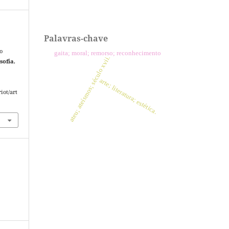
Palavras-chave
o
gaita; moral; remorso; reconhecimento
ateu; ateísmos; século xvii.
osofia
,
arte; literatura; estética.
iot/art