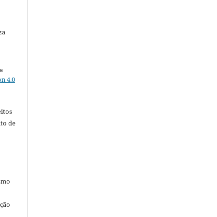
za
a
n 4.0
itos
ito de
esmo
ação