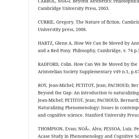
CARROL, NoÃ«l. Beyond Aesthetics: Philosophica
Cambridge University Press, 2003.
CURRIE, Gregory. The Nature of fiction. Cambr
Universtity press, 2008.
HARTZ, Glenn A. How We Can Be Moved by Anna
and a Red Pony. Philosophy, Cambridge, v. 74 p.
RADFORD, Colin. How Can We Be Moved by the 
Aristotelian Society Supplementary v49 n.1, p.67
ROY, Jean-Michel; PETITOT, Jean; PACHOUD, Ber
Beyond the Gap: An introduction to naturalizin
Jean-Michel; PETITOT, Jean; PACHOUD, Bernard; 
Naturalizing Phenomenology: Issues in conte
and cognitive science. Stanford University Press:
THOMPSON, Evan; NOÃ‹, Alva; PESSOA, Luiz. Pe
Acase Study in Phenomenology and Cognitive Sci