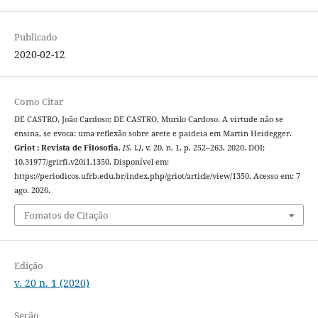
Publicado
2020-02-12
Como Citar
DE CASTRO, João Cardoso; DE CASTRO, Murilo Cardoso. A virtude não se
ensina, se evoca: uma reflexão sobre arete e paideia em Martin Heidegger.
Griot : Revista de Filosofia
,
[S. l.]
, v. 20, n. 1, p. 252–263, 2020. DOI:
10.31977/grirfi.v20i1.1350. Disponível em:
https://periodicos.ufrb.edu.br/index.php/griot/article/view/1350. Acesso em: 7
ago. 2026.
Fomatos de Citação
Edição
v. 20 n. 1 (2020)
Seção