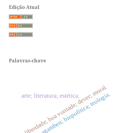
Edição Atual
Palavras-chave
liberdade; boa vontade; dever; moral.
agamben; biopolítica; teologia.
arte; literatura; estética.