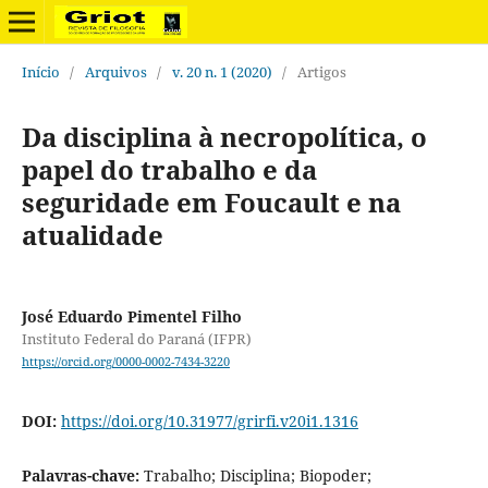
Início
/
Arquivos
/
v. 20 n. 1 (2020)
/
Artigos
Da disciplina à necropolítica, o
papel do trabalho e da
seguridade em Foucault e na
atualidade
José Eduardo Pimentel Filho
Instituto Federal do Paraná (IFPR)
https://orcid.org/0000-0002-7434-3220
DOI:
https://doi.org/10.31977/grirfi.v20i1.1316
Palavras-chave:
Trabalho; Disciplina; Biopoder;