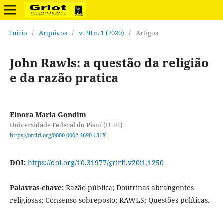
Início
/
Arquivos
/
v. 20 n. 1 (2020)
/
Artigos
John Rawls: a questão da religião
e da razão pratica
Elnora Maria Gondim
Universidade Federal do Piauí (UFPI)
https://orcid.org/0000-0002-4690-131X
DOI:
https://doi.org/10.31977/grirfi.v20i1.1250
Palavras-chave:
Razão pública; Doutrinas abrangentes
religiosas; Consenso sobreposto; RAWLS; Questões políticas.