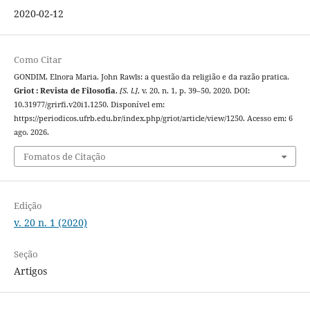
2020-02-12
Como Citar
GONDIM, Elnora Maria. John Rawls: a questão da religião e da razão pratica.
Griot : Revista de Filosofia
,
[S. l.]
, v. 20, n. 1, p. 39–50, 2020. DOI:
10.31977/grirfi.v20i1.1250. Disponível em:
https://periodicos.ufrb.edu.br/index.php/griot/article/view/1250. Acesso em: 6
ago. 2026.
Fomatos de Citação
Edição
v. 20 n. 1 (2020)
Seção
Artigos