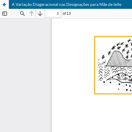
A Variação Diageracional nas Designações para Mãe de leite