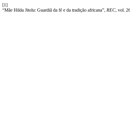
[1]
“Mãe Hilda Jitolu: Guardiã da fé e da tradição africana”,
REC
, vol. 2