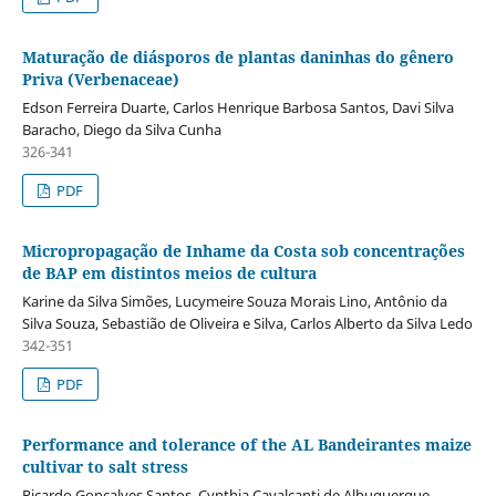
Maturação de diásporos de plantas daninhas do gênero
Priva (Verbenaceae)
Edson Ferreira Duarte, Carlos Henrique Barbosa Santos, Davi Silva
Baracho, Diego da Silva Cunha
326-341
PDF
Micropropagação de Inhame da Costa sob concentrações
de BAP em distintos meios de cultura
Karine da Silva Simões, Lucymeire Souza Morais Lino, Antônio da
Silva Souza, Sebastião de Oliveira e Silva, Carlos Alberto da Silva Ledo
342-351
PDF
Performance and tolerance of the AL Bandeirantes maize
cultivar to salt stress
Ricardo Gonçalves Santos, Cynthia Cavalcanti de Albuquerque,