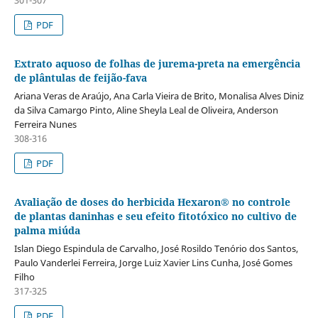
PDF
Extrato aquoso de folhas de jurema-preta na emergência
de plântulas de feijão-fava
Ariana Veras de Araújo, Ana Carla Vieira de Brito, Monalisa Alves Diniz
da Silva Camargo Pinto, Aline Sheyla Leal de Oliveira, Anderson
Ferreira Nunes
308-316
PDF
Avaliação de doses do herbicida Hexaron® no controle
de plantas daninhas e seu efeito fitotóxico no cultivo de
palma miúda
Islan Diego Espindula de Carvalho, José Rosildo Tenório dos Santos,
Paulo Vanderlei Ferreira, Jorge Luiz Xavier Lins Cunha, José Gomes
Filho
317-325
PDF