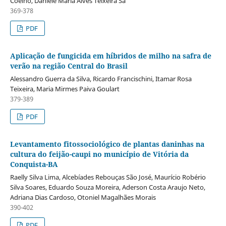
Coelho, Daniele Maria Alves Teixeira Sá
369-378
PDF
Aplicação de fungicida em híbridos de milho na safra de
verão na região Central do Brasil
Alessandro Guerra da Silva, Ricardo Francischini, Itamar Rosa
Teixeira, Maria Mirmes Paiva Goulart
379-389
PDF
Levantamento fitossociológico de plantas daninhas na
cultura do feijão-caupi no município de Vitória da
Conquista-BA
Raelly Silva Lima, Alcebíades Rebouças São José, Maurício Robério
Silva Soares, Eduardo Souza Moreira, Aderson Costa Araujo Neto,
Adriana Dias Cardoso, Otoniel Magalhães Morais
390-402
PDF