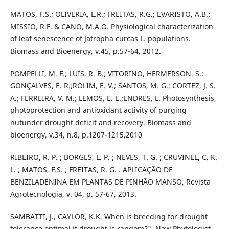
MATOS, F.S.; OLIVERIA, L.R.; FREITAS, R.G.; EVARISTO, A.B.;
MISSIO, R.F. & CANO, M.A.O. Physiological characterization
of leaf senescence of Jatropha curcas L. populations.
Biomass and Bioenergy, v.45, p.57-64, 2012.
POMPELLI, M. F.; LUÍS, R. B.; VITORINO, HERMERSON. S.;
GONÇALVES, E. R.;ROLIM, E. V.; SANTOS, M. G.; CORTEZ, J. S.
A.; FERREIRA, V. M.; LEMOS, E. E.;ENDRES, L. Photosynthesis,
photoprotection and antioxidant activity of purging
nutunder drought deficit and recovery. Biomass and
bioenergy, v.34, n.8, p.1207-1215,2010
RIBEIRO, R. P. ; BORGES, L. P. ; NEVES, T. G. ; CRUVINEL, C. K.
L. ; MATOS, F.S. ; FREITAS, R. G. . APLICAÇÃO DE
BENZILADENINA EM PLANTAS DE PINHÃO MANSO, Revista
Agrotecnologia, v. 04, p. 57-67, 2013.
SAMBATTI, J., CAYLOR, K.K. When is breeding for drought
tolerance optimal if drought is random?". New Phytologist,