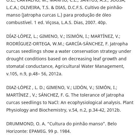
L.C.A.; OLIVEIRA, T.S. & DIAS, D.C.F.S. Cultivo de pinhão-
manso (Jatropha curcas L.) para produção de óleo
combustível. 1 ed. Viçosa, L.A.S. Dias, 2007. 40p.
DÍAZ-LÓPEZ, L.; GIMENO, V.; ISIMÓN, I.; MARTÍNEZ, V.;
RODRÍGUEZ-ORTEGA, W.M.; GARCÍA-SÁNCHEZ, F. Jatropha
curcas seedlings show a water conservation strategy under
drought conditions based on decreasing leaf growth and
stomatal conductance, Agricultural Water Management,
v.105, n.9, p.48– 56, 2012a.
DIAZ-LÓPEZ , L. D.; GIMENO, V.; LIDÓN, V.; SIMÓN, I.;
MARTÍNEZ , V.; SÁNCHEZ, F. G. The tolerance of Jatropha
curcas seedlings to NaCl: An ecophysiological analysis. Plant
Physiology and Biochemistry, v.54, n.2, p.34-42, 2012b.
DRUMMOND, O. A. “Cultura do pinhão manso”. Belo
Horizonte: EPAMIG. 99 p. 1984.