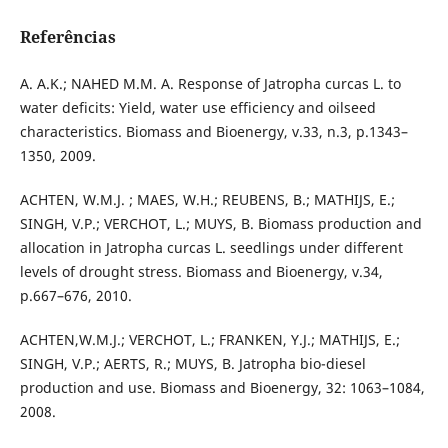
Referências
A. A.K.; NAHED M.M. A. Response of Jatropha curcas L. to
water deficits: Yield, water use efficiency and oilseed
characteristics. Biomass and Bioenergy, v.33, n.3, p.1343–
1350, 2009.
ACHTEN, W.M.J. ; MAES, W.H.; REUBENS, B.; MATHIJS, E.;
SINGH, V.P.; VERCHOT, L.; MUYS, B. Biomass production and
allocation in Jatropha curcas L. seedlings under different
levels of drought stress. Biomass and Bioenergy, v.34,
p.667–676, 2010.
ACHTEN,W.M.J.; VERCHOT, L.; FRANKEN, Y.J.; MATHIJS, E.;
SINGH, V.P.; AERTS, R.; MUYS, B. Jatropha bio-diesel
production and use. Biomass and Bioenergy, 32: 1063–1084,
2008.