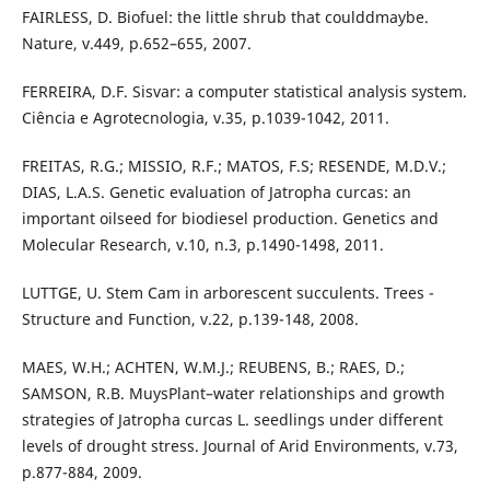
FAIRLESS, D. Biofuel: the little shrub that coulddmaybe.
Nature, v.449, p.652–655, 2007.
FERREIRA, D.F. Sisvar: a computer statistical analysis system.
Ciência e Agrotecnologia, v.35, p.1039-1042, 2011.
FREITAS, R.G.; MISSIO, R.F.; MATOS, F.S; RESENDE, M.D.V.;
DIAS, L.A.S. Genetic evaluation of Jatropha curcas: an
important oilseed for biodiesel production. Genetics and
Molecular Research, v.10, n.3, p.1490-1498, 2011.
LUTTGE, U. Stem Cam in arborescent succulents. Trees -
Structure and Function, v.22, p.139-148, 2008.
MAES, W.H.; ACHTEN, W.M.J.; REUBENS, B.; RAES, D.;
SAMSON, R.B. MuysPlant–water relationships and growth
strategies of Jatropha curcas L. seedlings under different
levels of drought stress. Journal of Arid Environments, v.73,
p.877-884, 2009.