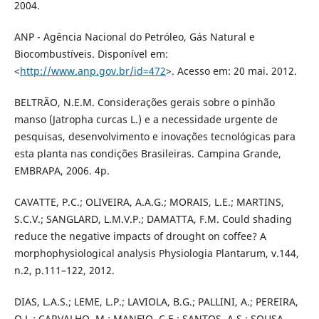
2004.
ANP - Agência Nacional do Petróleo, Gás Natural e
Biocombustíveis. Disponível em:
<
http://www.anp.gov.br/id=472
>. Acesso em: 20 mai. 2012.
BELTRÃO, N.E.M. Considerações gerais sobre o pinhão
manso (Jatropha curcas L.) e a necessidade urgente de
pesquisas, desenvolvimento e inovações tecnológicas para
esta planta nas condições Brasileiras. Campina Grande,
EMBRAPA, 2006. 4p.
CAVATTE, P.C.; OLIVEIRA, A.A.G.; MORAIS, L.E.; MARTINS,
S.C.V.; SANGLARD, L.M.V.P.; DAMATTA, F.M. Could shading
reduce the negative impacts of drought on coffee? A
morphophysiological analysis Physiologia Plantarum, v.144,
n.2, p.111–122, 2012.
DIAS, L.A.S.; LEME, L.P.; LAVIOLA, B.G.; PALLINI, A.; PEREIRA,
O.L.; CARVALHO, M.; MANFIO, C.E.; SANTOS, A.S.; SOUSA,