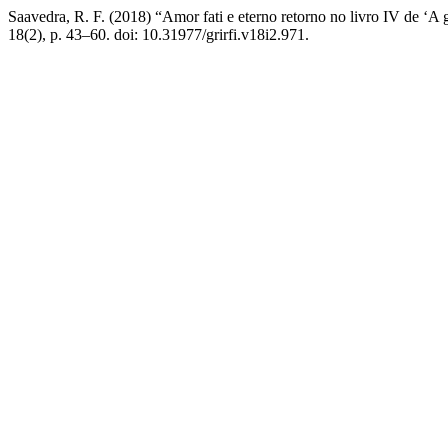
Saavedra, R. F. (2018) “Amor fati e eterno retorno no livro IV de ‘A g
18(2), p. 43–60. doi: 10.31977/grirfi.v18i2.971.