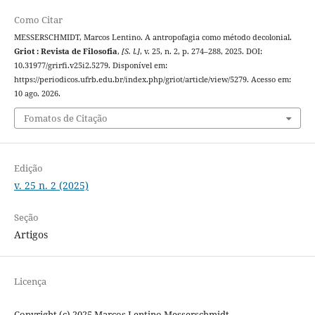
Como Citar
MESSERSCHMIDT, Marcos Lentino. A antropofagia como método decolonial.
Griot : Revista de Filosofia
,
[S. l.]
, v. 25, n. 2, p. 274–288, 2025. DOI:
10.31977/grirfi.v25i2.5279. Disponível em:
https://periodicos.ufrb.edu.br/index.php/griot/article/view/5279. Acesso em:
10 ago. 2026.
Fomatos de Citação
Edição
v. 25 n. 2 (2025)
Seção
Artigos
Licença
Copyright (c) 2025 Marcos Lentino Messerschmidt