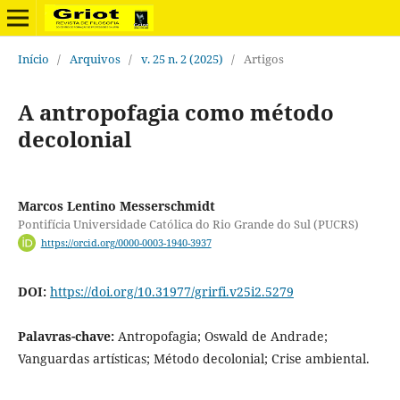
Início
/
Arquivos
/
v. 25 n. 2 (2025)
/
Artigos
A antropofagia como método
decolonial
Marcos Lentino Messerschmidt
Pontifícia Universidade Católica do Rio Grande do Sul (PUCRS)
https://orcid.org/0000-0003-1940-3937
DOI:
https://doi.org/10.31977/grirfi.v25i2.5279
Palavras-chave:
Antropofagia; Oswald de Andrade;
Vanguardas artísticas; Método decolonial; Crise ambiental.