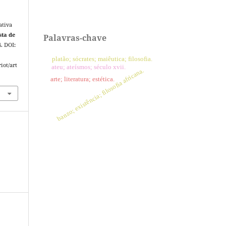
ativa
sta de
Palavras-chave
4. DOI:
platão; sócrates; maiêutica; filosofia.
iot/art
ateu; ateísmos; século xvii.
banzo; existência; filosofia africana.
arte; literatura; estética.