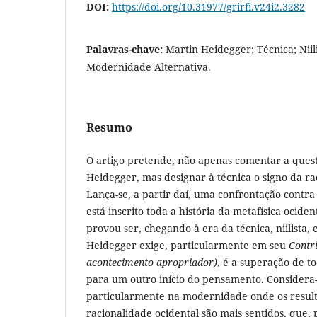
DOI:
https://doi.org/10.31977/grirfi.v24i2.3282
Palavras-chave:
Martin Heidegger; Técnica; Niil
Modernidade Alternativa.
Resumo
O artigo pretende, não apenas comentar a ques
Heidegger, mas designar à técnica o signo da r
Lança-se, a partir daí, uma confrontação contr
está inscrito toda a história da metafísica ociden
provou ser, chegando à era da técnica, niilista, 
Heidegger exige, particularmente em seu
Contri
acontecimento apropriador)
, é a superação de to
para um outro início do pensamento. Consider
particularmente na modernidade onde os result
racionalidade ocidental são mais sentidos, que, 