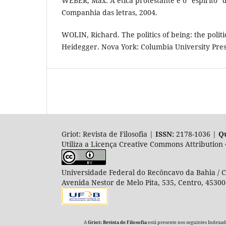
WEBER, Max. A ética protestante e o “espírito” d
Companhia das letras, 2004.
WOLIN, Richard. The politics of being: the polit
Heidegger. Nova York: Columbia University Pres
Griot: Revista de Filosofia |
ISSN:
2178-1036 |
Qu
Utiliza a Licença Creative Commons Attribution 
Universidade Federal do Recôncavo da Bahia / Co
Avenida Nestor de Melo Pita, 535, Centro, 45300
A
Griot: Revista de Filosofia
está presente nos seguintes Indexador