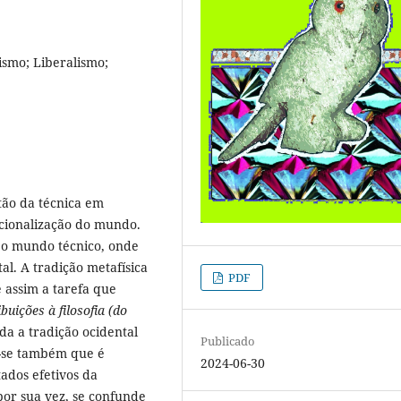
ismo; Liberalismo;
tão da técnica em
acionalização do mundo.
a o mundo técnico, onde
tal. A tradição metafísica
PDF
e assim a tarefa que
buições à filosofia (do
da a tradição ocidental
Publicado
a-se também que é
2024-06-30
ados efetivos da
por sua vez, se confunde