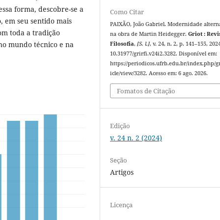
ssa forma, descobre-se a
Como Citar
, em seu sentido mais
PAIXÃO, João Gabriel. Modernidade altern
m toda a tradição
na obra de Martin Heidegger.
Griot : Revi
 no mundo técnico e na
Filosofia
,
[S. l.]
, v. 24, n. 2, p. 141–155, 202
10.31977/grirfi.v24i2.3282. Disponível em:
https://periodicos.ufrb.edu.br/index.php/gr
icle/view/3282. Acesso em: 6 ago. 2026.
Fomatos de Citação
Edição
v. 24 n. 2 (2024)
Seção
Artigos
Licença