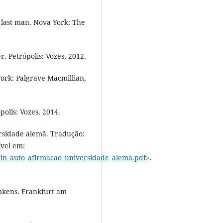
 last man. Nova York: The
Petrópolis: Vozes, 2012.
ork: Palgrave Macmillian,
olis: Vozes, 2014.
rsidade alemã. Tradução:
ível em:
rtin_auto_afirmacao_universidade_alema.pdf
>.
nkens. Frankfurt am