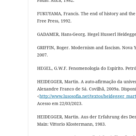
Paulo: Ática, 1982.
FUKUYAMA, Francis. The end of history and the
Free Press, 1992.
GADAMER, Hans-Georg. Hegel Husserl Heidegger. 
GRIFFIN, Roger. Modernism and fascism. Nova Y
2007.
HEGEL, G.W.F. Fenomenologia do Espírito. Petróp
HEIDEGGER, Martin. A auto-afirmação da unive
Alexandre Franco de Sá. Covilhã, 2009a. Dispon
<
http://www.lusosofia.net/textos/heidegger_ma
Acesso em 22/03/2023.
HEIDEGGER, Martin. Aus der Erfahrung des De
Main: Vittorio Klostermann, 1983.