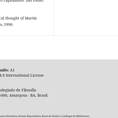
o capitalismo. São Paulo:
ical thought of Martin
s, 1990.
alis:
A
4.0 International License
legiado de Filosofia
-000, Amargosa - BA, Brasil
es, Diretórios, Portais, Repositórios, Bases de Dados e Catálogos de Bibliotecas: