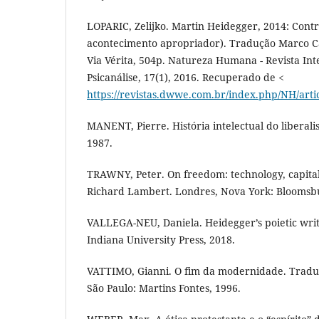
LOPARIC, Zelijko. Martin Heidegger, 2014: Contri
acontecimento apropriador). Tradução Marco Ca
Via Vérita, 504p. Natureza Humana - Revista Inte
Psicanálise, 17(1), 2016. Recuperado de <
https://revistas.dwwe.com.br/index.php/NH/arti
MANENT, Pierre. História intelectual do liberali
1987.
TRAWNY, Peter. On freedom: technology, capit
Richard Lambert. Londres, Nova York: Bloomsbur
VALLEGA-NEU, Daniela. Heidegger’s poietic writ
Indiana University Press, 2018.
VATTIMO, Gianni. O fim da modernidade. Trad
São Paulo: Martins Fontes, 1996.