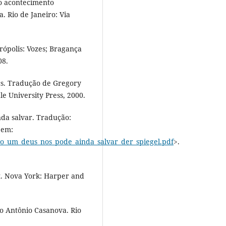
do acontecimento
 Rio de Janeiro: Via
rópolis: Vozes; Bragança
08.
cs. Tradução de Gregory
e University Press, 2000.
da salvar. Tradução:
 em:
_so_um_deus_nos_pode_ainda_salvar_der_spiegel.pdf
>.
. Nova York: Harper and
o Antônio Casanova. Rio