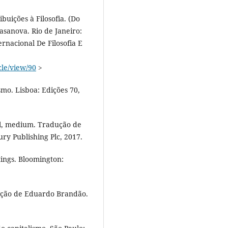
buições à Filosofia. (Do
sanova. Rio de Janeiro:
rnacional De Filosofia E
cle/view/90
>
smo. Lisboa: Edições 70,
al, medium. Tradução de
y Publishing Plc, 2017.
ings. Bloomington:
ução de Eduardo Brandão.