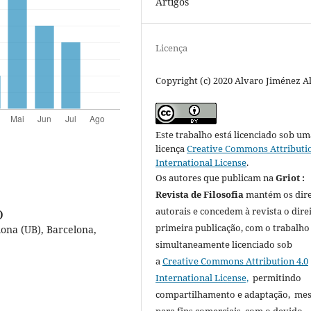
Artigos
Licença
Copyright (c) 2020 Alvaro Jiménez A
Este trabalho está licenciado sob um
licença
Creative Commons Attributio
International License
.
Os autores que publicam na
Griot :
Revista de Filosofia
mantém os dire
autorais e concedem à revista o dire
)
primeira publicação, com o trabalho
lona (UB), Barcelona,
simultaneamente licenciado sob
a
Creative Commons Attribution 4.0
International License,
permitindo
compartilhamento e adaptação, m