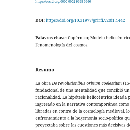
https://orcid.org/0000-0002-9338-3666
DOI:
https://doi.org/10.31977/grirfi.v20i1.1442
Palavras-chave:
Copérnico; Modelo heliocéntric
Fenomenología del cosmos.
Resumo
La obra
De revolutionibus orbium coelestium
(154
fundacional de una mentalidad que concibió u
racionalidad. La hipótesis heliocéntrica ideada 
ingresado en la narrativa contemporánea como u
libradas en contra de la cosmología medieval, l
enfrentamiento a la hegemonía socio-política que 
proyectaba sobre las cuestiones más decisivas 