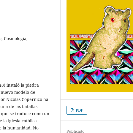
o; Cosmología;
3) instaló la piedra
n nuevo modelo de
por Nicolás Copérnico ha
na de las batallas
PDF
o que se traduce como un
la iglesia católica
de la humanidad. No
Publicado