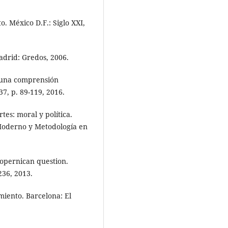
. México D.F.: Siglo XXI,
drid: Gredos, 2006.
 una comprensión
37, p. 89-119, 2016.
es: moral y política.
Moderno y Metodología en
copernican question.
236, 2013.
miento. Barcelona: El