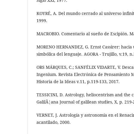
Siglo XXI, 1977.
KOYRÉ, A. Del mundo cerrado al universo infinito
1999.
MACROBIO. Comentario al sueño de Escipión. Ma
MORENO HERNANDEZ, G. Ernst Cassirer: hacia
simbólica del lenguaje. AGORA - Trujillo, v.19, n.
ORS MÁRQUES, C.; SANFÉLIX VIDARTE, V. Descart
Ingenium. Revista Electrónica de Pensamiento 
Historia de la Ideas v.11, p.119-133, 2017.
TESSICINI, D. Astrology, heliocentrism and the 
GalilÃ¦ana Journal of galilean studies, X, p. 219-
VERNET, J. Astrología y astronomía en el Renaci
acantilado, 2000.