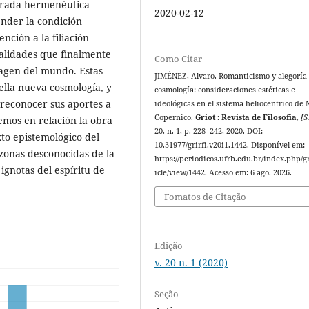
mirada hermenéutica
2020-02-12
ender la condición
nción a la filiación
cualidades que finalmente
Como Citar
magen del mundo. Estas
JIMÉNEZ, Alvaro. Romanticismo y alegoría 
ella nueva cosmología, y
cosmología: consideraciones estéticas e
reconocer sus aportes a
ideológicas en el sistema heliocentrico de 
Copernico.
Griot : Revista de Filosofia
,
[S.
emos en relación la obra
20, n. 1, p. 228–242, 2020. DOI:
to epistemológico del
10.31977/grirfi.v20i1.1442. Disponível em:
 zonas desconocidas de la
https://periodicos.ufrb.edu.br/index.php/gr
ignotas del espíritu de
icle/view/1442. Acesso em: 6 ago. 2026.
Fomatos de Citação
Edição
v. 20 n. 1 (2020)
Seção