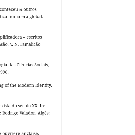
conteceu & outros
ítica numa era global.
lificadora – escritos
ão. V. N. Famalicão:
ia das Ciências Sociais,
1998.
g of the Modern Identity.
ista do século XX. In:
 Rodrigo Valador. Algés:
 ouvrière anglaise.