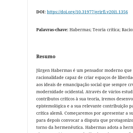
DOI:
https://doi.org/10.31977/grirfi.v20i1.1356
Palavras-chave:
Habermas; Teoria crítica; Raci
Resumo
Jürgen Habermas é um pensador moderno que 
racionalidade capaz de criar espaços de liber
aos ideais de emancipação social que sempre c
modernidade ocidental. Através de vários estudo
contributos críticos à sua teoria, iremos desenvo
epistemológica e a sua relevante contribuição p
crítica alemã. Começaremos por apresentar a sua
para depois convocar a disputa que protagon
torno da hermenêutica. Habermas adota a herm