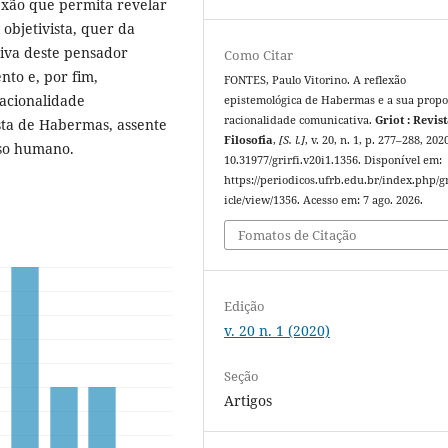
lexão que permita revelar
l objetivista, quer da
tiva deste pensador
Como Citar
nto e, por fim,
FONTES, Paulo Vitorino. A reflexão
acionalidade
epistemológica de Habermas e a sua propo
racionalidade comunicativa.
Griot : Revis
sta de Habermas, assente
Filosofia
,
[S. l.]
, v. 20, n. 1, p. 277–288, 202
so humano.
10.31977/grirfi.v20i1.1356. Disponível em:
https://periodicos.ufrb.edu.br/index.php/gr
icle/view/1356. Acesso em: 7 ago. 2026.
Fomatos de Citação
Edição
v. 20 n. 1 (2020)
Seção
Artigos