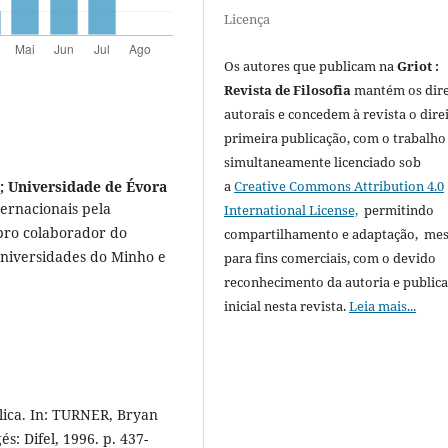
Licença
Os autores que publicam na
Griot :
Revista de Filosofia
mantém os dire
autorais e concedem à revista o dire
primeira publicação, com o trabalho
simultaneamente licenciado sob
; Universidade de Évora
a
Creative Commons Attribution 4.0
ternacionais pela
International License,
permitindo
bro colaborador do
compartilhamento e adaptação, m
Universidades do Minho e
para fins comerciais, com o devido
reconhecimento da autoria e public
inicial nesta revista.
Leia mais...
lica. In: TURNER, Bryan
s: Difel, 1996. p. 437-