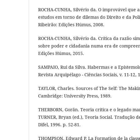
ROCHA-CUNHA, Silvério da. O improvável que a
estudos em torno de dilemas do Direito e da Pol
Ribeirão: Edições Húmus, 2008.
ROCHA-CUNHA, Silvério da. Crítica da razão simp
sobre poder e cidadania numa era de compreens
Edições Húmus, 2015.
SAMPAIO, Rui da Silva. Habermas e a Epistemolog
Revista Arquipélago - Ciências Sociais, v. 11-12, 
TAYLOR, Charles. Sources of The Self: The Makin
Cambridge: University Press, 1989.
THERBORN, Gorän. Teoria crítica e o legado marx
TURNER, Bryan (ed.), Teoria Social. Tradução de
Difel, 1996. p. 52-81.
THOMPSON, Edward P. La Formation de la classe