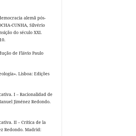
democracia alemã pós-
ROCHA-CUNHA, Silvério
nsição do século XXI.
10.
ução de Flávio Paulo
logia». Lisboa: Edições
tiva. I – Racionalidad de
e Manuel Jiménez Redondo.
iva. II – Crítica de la
ez Redondo. Madrid: