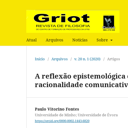
Atual
Arquivos
Notícias
Sobre
Início
/
Arquivos
/
v. 20 n. 1 (2020)
/
Artigos
A reflexão epistemológica
racionalidade comunicati
Paulo Vitorino Fontes
Universidade de Minho; Universidade de Évora
https://orcid.org/0000-0002-1443-6820