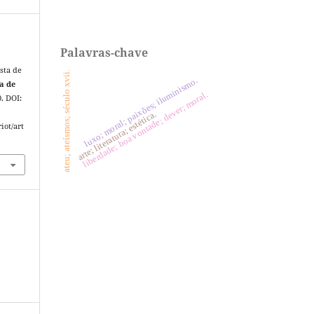
Palavras-chave
sta de
ateu; ateísmos; século xvii.
luxo; moral; paixões; iluminismo.
ta de
liberdade; boa vontade; dever; moral.
0. DOI:
arte; literatura; estética.
iot/art