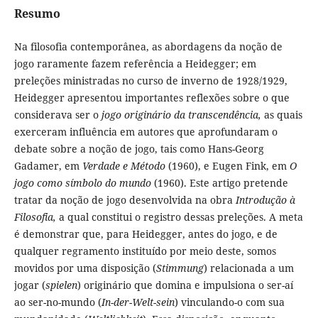
Resumo
Na filosofia contemporânea, as abordagens da noção de
jogo raramente fazem referência a Heidegger; em
preleções ministradas no curso de inverno de 1928/1929,
Heidegger apresentou importantes reflexões sobre o que
considerava ser o
jogo originário da transcendência,
as quais
exerceram influência em autores que aprofundaram o
debate sobre a noção de jogo, tais como Hans-Georg
Gadamer, em
Verdade e Método
(1960), e Eugen Fink, em
O
jogo como símbolo do mundo
(1960). Este artigo pretende
tratar da noção de jogo desenvolvida na obra
Introdução à
Filosofia,
a qual constitui o registro dessas preleções. A meta
é demonstrar que, para Heidegger, antes do jogo, e de
qualquer regramento instituído por meio deste, somos
movidos por uma disposição (
Stimmung
) relacionada a um
jogar (
spielen
) originário que domina e impulsiona o ser-aí
ao ser-no-mundo (
In-der-Welt-
s
ein
) vinculando-o com sua