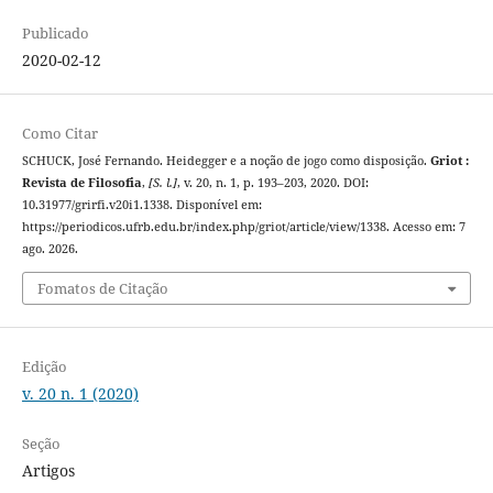
Publicado
2020-02-12
Como Citar
SCHUCK, José Fernando. Heidegger e a noção de jogo como disposição.
Griot :
Revista de Filosofia
,
[S. l.]
, v. 20, n. 1, p. 193–203, 2020. DOI:
10.31977/grirfi.v20i1.1338. Disponível em:
https://periodicos.ufrb.edu.br/index.php/griot/article/view/1338. Acesso em: 7
ago. 2026.
Fomatos de Citação
Edição
v. 20 n. 1 (2020)
Seção
Artigos