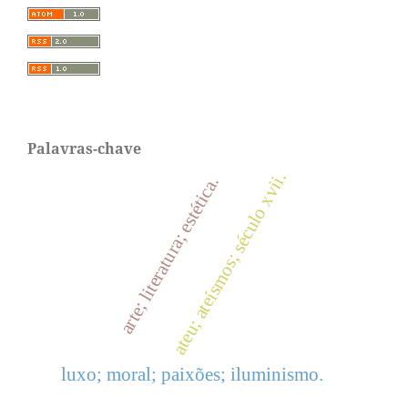
Palavras-chave
ateu; ateísmos; século xvii.
arte; literatura; estética.
luxo; moral; paixões; iluminismo.